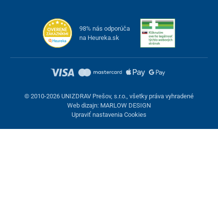
Hĺbka sedu
50 cm
Výška sedadla od zeme
53 cm
98% nás odporúča
na Heureka.sk
Rozmery jedálenského stolíka
65 x 38 cm
(ŠxD)
Hmotnosť
41 kg
Nosnosť
113 kg
© 2010-2026 UNIZDRAV Prešov, s.r.o., všetky práva vyhradené
Web dizajn: MARLOW DESIGN
Upraviť nastavenia Cookies
Nastavenie cookies
Tieto stránky využívajú cookies. Niektoré sú nevyhnutné pre
správne fungovanie stránky, iné môžeme používať len s vaším
súhlasom. Máte možnosť odmietnuť voliteľné cookies.
Odmietnuť.