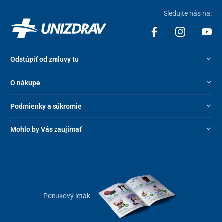
Sledujte nás na:
Odstúpiť od zmluvy tu
O nákupe
Podmienky a súkromie
Mohlo by Vás zaujímať
Technické parametre
Celkové rozmery (ŠxVxD)
66 x 118 x 140
cm
Ponukový leták
Šírka sedu
53 cm