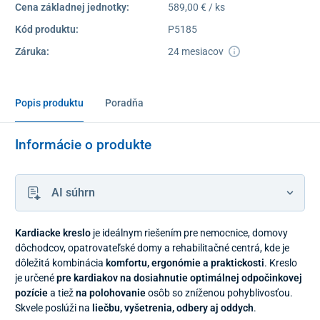
Cena základnej jednotky:
589,00 € / ks
Kód produktu:
P5185
Záruka:
24 mesiacov
Popis produktu
Poradňa
Informácie o produkte
AI súhrn
Kardiacke kreslo
je ideálnym riešením pre nemocnice, domovy
dôchodcov, opatrovateľské domy a rehabilitačné centrá, kde je
dôležitá kombinácia
komfortu, ergonómie a praktickosti
. Kreslo
je určené
pre kardiakov na dosiahnutie optimálnej odpočinkovej
pozície
a tiež
na polohovanie
osôb so zníženou pohyblivosťou.
Skvele poslúži na
liečbu, vyšetrenia, odbery aj oddych
.