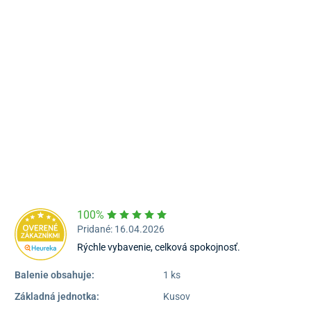
Námestie Sv. Egídia 2950, Poprad
052/77 818 99
poprad@unizdrav.sk
Pondelok – Piatok:
08:00 –
16:30
Dostupnosť:
Nedostupné
100%
Pridané: 16.04.2026
Rýchle vybavenie, celková spokojnosť.
Balenie obsahuje:
1 ks
Základná jednotka:
Kusov