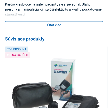
Kardio kreslo ocenia nielen pacienti, ale aj personál. Uľahčí
presuny a manipuláciu, čím zvýši efektivitu a kvalitu poskytovanej
starostlivosti.
Čítať viac
Súvisiace produkty
TOP PRODUKT
TIP NA DARČEK
3 úrovne polohovania
Ergonomický dizajn tohto vysádzacieho kresla
odľahčuje
chrbticu aj kĺby
a zaisťuje
pohodlie aj pri dlhšom sedení
bez
zbytočného napätia a únavy.
Polohovanie je rýchle a bezpečné