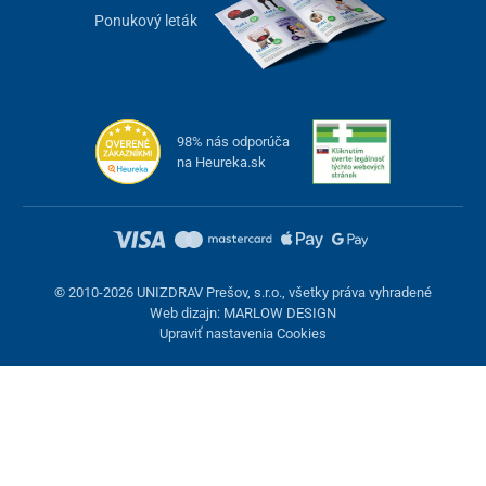
cm
Ponukový leták
Šírka sedu
53 cm
Hĺbka sedu
50 cm
98% nás odporúča
Výška sedadla od zeme
53 cm
na Heureka.sk
Rozmery jedálenského stolíka
65 x 38 cm
(ŠxD)
Hmotnosť
41 kg
© 2010-2026 UNIZDRAV Prešov, s.r.o., všetky práva vyhradené
Nosnosť
113 kg
Web dizajn: MARLOW DESIGN
Upraviť nastavenia Cookies
Nastavenie cookies
Tieto stránky využívajú cookies. Niektoré sú nevyhnutné pre