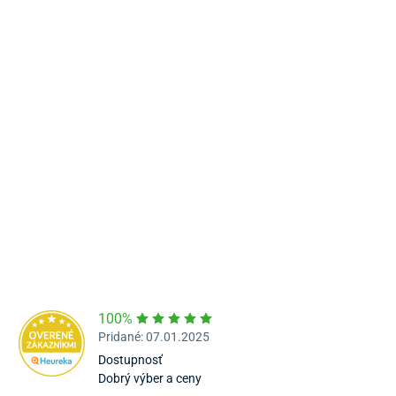
Námestie Sv. Egídia 2950, Poprad
052/77 818 99
poprad@unizdrav.sk
Pondelok – Piatok:
08:00 –
16:30
Dostupnosť:
Nedostupné
100%
Pridané: 07.01.2025
Dostupnosť
Dobrý výber a ceny