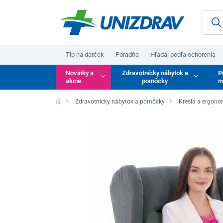
Tip na darček
Poradňa
Hľadaj podľa ochorenia
Novinky a
Zdravotnícky nábytok a
P
akcie
pomôcky
m
Zdravotnícky nábytok a pomôcky
Kreslá a ergono