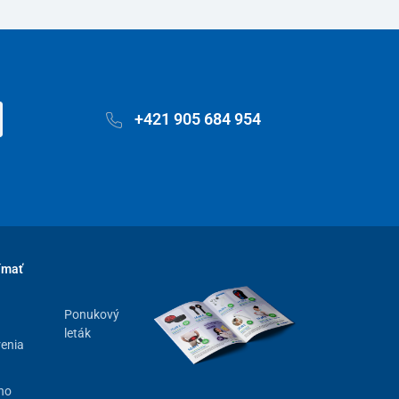
+421 905 684 954
ímať
Ponukový
leták
renia
ho