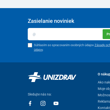
Zasielanie noviniek
Pr
Súhlasím so spracovaním osobných údajov
Zásady oc
údajov
.
Odolnosť a stabilita
O náku
Konštrukcia aj základňa kresla je
stabilná, železná
. P
Ako na
voči opotrebovaniu
. Relaxačné masážne kreslo tak spo
Moje ob
Sledujte nás na:
Možnost
Reklamá
Kontakt