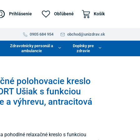
Prihlásenie
Obľúbené
Košík
0905 684 954
obchod@unizdrav.sk
Zdravotnícky personál a
Doplnky pre
ambulancie
zdravie
čné polohovacie kreslo
RT Ušiak s funkciou
 a výhrevu, antracitová
 pohodlné relaxačné kreslo s funkciou