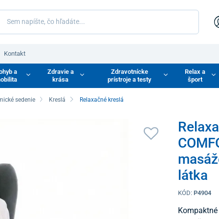
Kontakt
ohyb a
Zdravie a
Zdravotnícke
Relax a
obilita
krása
prístroje a testy
šport
mické sedenie
Kreslá
Relaxačné kreslá
Relaxa
COMFO
masáže
látka
KÓD:
P4904
Kompaktné a