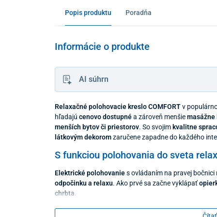
Popis produktu
Poradňa
Informácie o produkte
AI súhrn
Relaxačné polohovacie kreslo COMFORT
v populár
hľadajú
cenovo dostupné
a zároveň menšie
masážne 
menších bytov či priestorov
. So svojim
kvalitne spra
látkovým dekorom
zaručene zapadne do každého inter
S funkciou polohovania do sveta rela
Elektrické polohovanie
s ovládaním na pravej bočnic
odpočinku a relaxu
. Ako prvé sa začne vyklápať
opier
chrbta
.
S vyloženými nohami môžete pokojne sledovať svoj obľú
Čítať