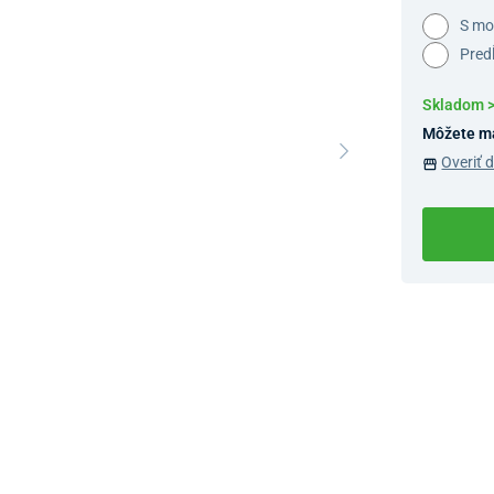
S m
Pred
Skladom 
Môžete m
Overiť 
Dostupnosť 
Nový Preda