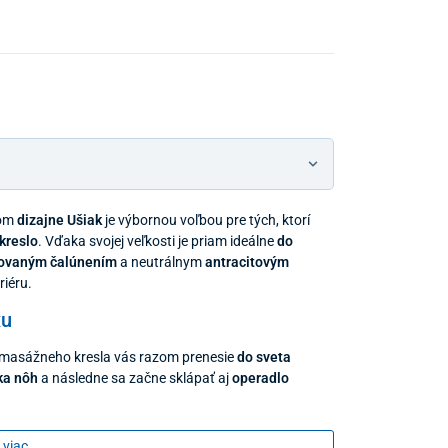
Predajňa a 
nom
dizajne Ušiak
je výbornou voľbou pre tých, ktorí
kreslo
. Vďaka svojej veľkosti je priam ideálne
do
covaným čalúnením
a neutrálnym
antracitovým
iéru.
xu
i masážneho kresla vás razom prenesie
do sveta
ka nôh
a následne sa začne sklápať aj
operadlo
bený televízny program, čítať knihu alebo si dopriať
 viac