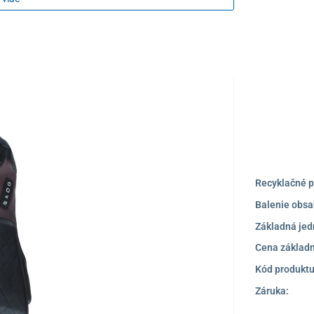
Predajňa a
zícii
. Je už len na vás, akú polohu si vyberiete.
TIP NA DARČEK
Recyklačné p
Balenie obsa
Základná jed
Cena základn
Kód produktu
Záruka: