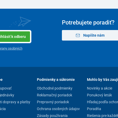
Potrebujete poradiť?
Napíšte nám
ihlásiť k odberu
hrany osobných
pe
Podmienky a súkromie
Mohlo by Vás zauj
oťahová látka je na dotyk príjemná a zároveň
odolná
kupovať
Obchodné podmienky
Novinky a akcie
ľahlivo obstojí aj pri
každodennom používaní
.
jednávky
Reklamačný poriadok
Ponukový leták
i dopravy a platby
Prepravný poriadok
Hľadaj podľa ocho
cia
Ochrana osobných údajov
Poradňa
Zásady používania
Riešenia pre každé