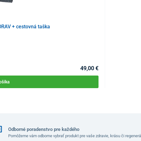
te väčší komfort
DRAV + cestovná taška
Vyhrievacia očn
nú
jemnú vibračnú masáž
.
oré podporí uvoľnenie svalstva a navodí príjemný pocit
KÓD:
P3894
Skladom >10ks
a
Môžete mať 07.08
49,00 €
am nevyhnutným
USB nabíjacím portom
. V prípade
efón, tablet
či iné USB nabíjateľné zariadenie.
ošíka
Odborné poradenstvo pre každého
Pomôžeme vám odborne vybrať produkt pre vaše zdravie, krásu či regenerá