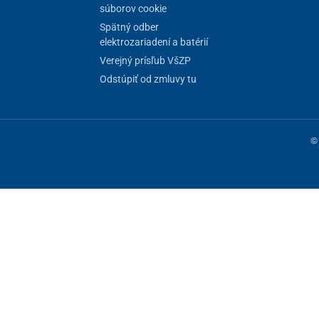
súborov cookie
Spätný odber
elektrozariadení a batérií
Verejný prísľub VšZP
Odstúpiť od zmluvy tu
© 
ne fungovanie stránky, iné môžeme používať len s vaším súhlasom. Máte 