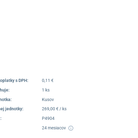
 výdajné miesto Poprad
Námestie Sv. Egídia 2950,
Poprad
052/77 818 99
poprad@unizdrav.sk
Pondelok –
08:00 –
Piatok:
16:30
Dostupnosť:
Nedostupné
oplatky s DPH:
0,11 €
huje:
1 ks
notka:
Kusov
ej jednotky:
269,00 € / ks
:
P4904
24 mesiacov