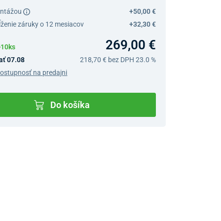
ontážou
+50,00 €
ĺženie záruky o 12 mesiacov
+32,30 €
269,00 €
>10ks
ať 07.08
218,70 €
bez DPH 23.0 %
dostupnosť na predajni
Do košíka
v predajniach
jný Showroom Bratislava
Ivanská cesta 4337/2,
Bratislava
0903 942 779, 02/222 009
31