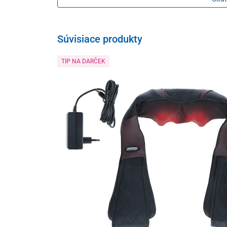
poobednú siestu či krátky spánok
v takmer ležiacej po
Súvisiace produkty
TIP NA DARČEK