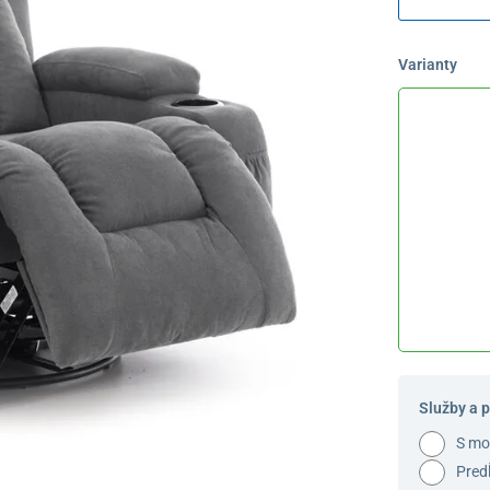
Varianty
Služby a 
S m
Pred