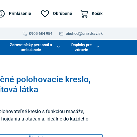
Prihlásenie
Obľúbené
Košík
0905 684 954
obchod@unizdrav.sk
Zdravotnícky personál a
Doplnky pre
ambulancie
zdravie
čné polohovacie kreslo,
itová látka
lohovateľné kreslo s funkciou masáže,
, hojdania a otáčania, ideálne do každého