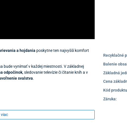
rievania a hojdania
poskytne ten najvyšší komfort
Recyklačné p
Balenie obsa
a bude vynímať v každej miestnosti. V základnej
na odpočinok
, sledovanie televízie či čítanie kníh a v
Základná jed
uvoľnenie svalstva
.
Cena základn
Kód produktu
Záruka:
 viac