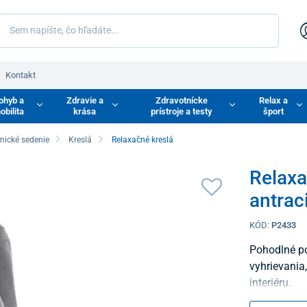
Kontakt
ohyb a
Zdravie a
Zdravotnícke
Relax a
obilita
krása
prístroje a testy
šport
mické sedenie
Kreslá
Relaxačné kreslá
Relaxa
antrac
KÓD:
P2433
Pohodlné po
vyhrievania
interiéru.