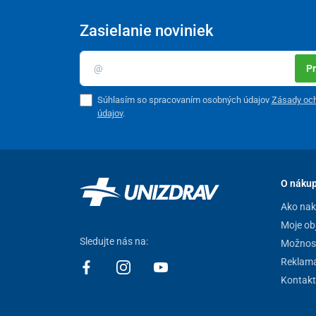
Zasielanie noviniek
Pr
Súhlasím so spracovaním osobných údajov
Zásady oc
údajov
.
Pri dizajnovaní relaxačného polohovacieho kresla sa m
opierok sú k dispozícii
plastové otvory na nápoje
a niž
O náku
drobností.
Ako na
Moje ob
Sledujte nás na:
Možnost
Reklamá
Kontakt