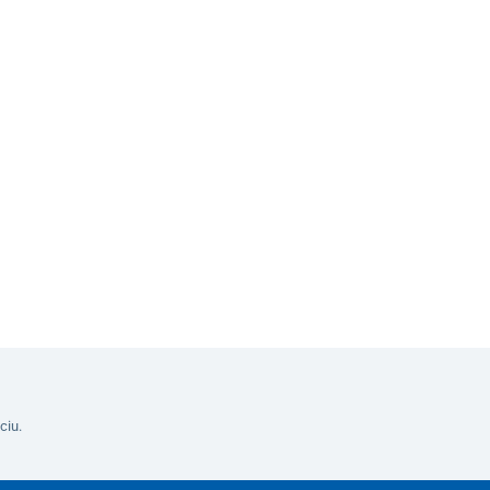
o s podnožkou Silver Luxury
Do košíka
ciu.