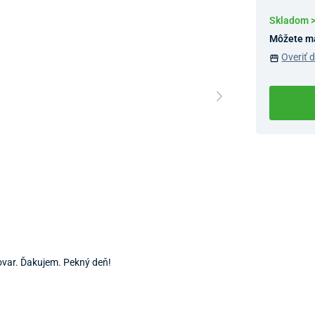
Skladom 
Môžete m
Overiť 
Dostupnosť 
Nový Preda
tovar. Ďakujem. Pekný deň!