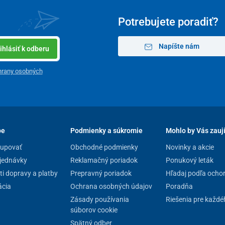
Potrebujete poradiť?
Napíšte nám
ihlásiť k odberu
hrany osobných
yslelo aj na úložné priestory. Na oboch stranách
šie ďalšie
4 vrecká
na uloženie ovládačov a iných
pe
Podmienky a súkromie
Mohlo by Vás zauj
kupovať
Obchodné podmienky
Novinky a akcie
jednávky
Reklamačný poriadok
Ponukový leták
i dopravy a platby
Prepravný poriadok
Hľadaj podľa ocho
cia
Ochrana osobných údajov
Poradňa
Zásady používania
Riešenia pre každé
súborov cookie
Spätný odber