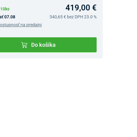
419,00 €
>10ks
ať 07.08
340,65 €
bez DPH 23.0 %
dostupnosť na predajni
Do košíka
v predajniach
jný Showroom Bratislava
Ivanská cesta 4337/2,
Bratislava
0903 942 779, 02/222 009
31
bratislava@unizdrav.sk
Pondelok –
08:00 –