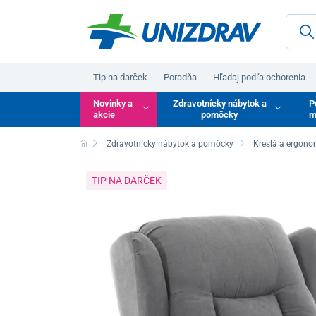
Tip na darček
Poradňa
Hľadaj podľa ochorenia
Novinky a
Zdravotnícky nábytok a
P
akcie
pomôcky
m
Zdravotnícky nábytok a pomôcky
Kreslá a ergono
TIP NA DARČEK