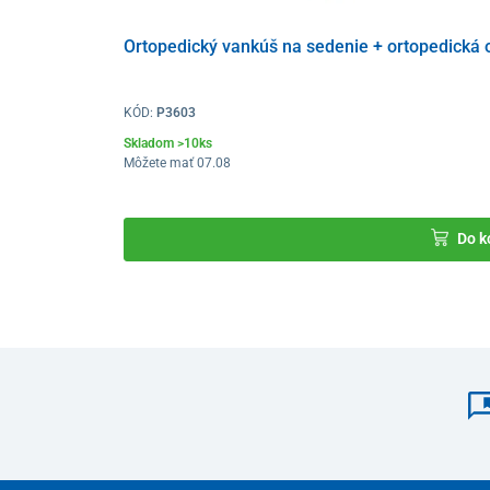
Ortopedický vankúš na sedenie + ortopedická 
KÓD:
P3603
Skladom >10ks
Na diaľkovom ovládaní je tiež možné spustiť
8-bodovú 
Môžete mať 07.08
lýtkovej oblasti, ktoré poskytnú telu príjemné uvoľnenie
najskôr sa vysunie opierka nôh
a až následne sa zač
a pohodlný prechod do relaxačnej polohy.
Do k
Okrem toho je k dispozícii
funkcia hojdania a 360° otá
do statickej polohy).