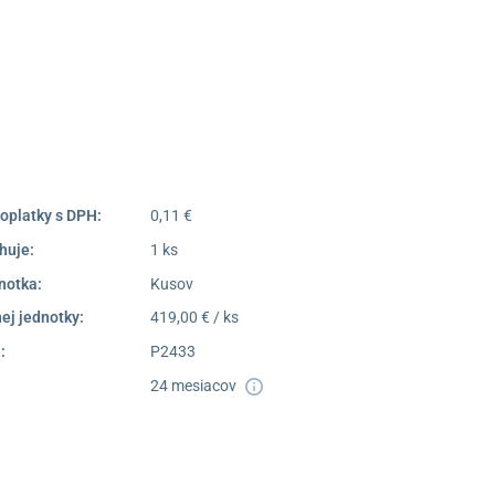
052/77 818 99
poprad@unizdrav.sk
Pondelok –
08:00 –
Piatok:
16:30
Dostupnosť:
Skladom >1
oplatky s DPH:
0,11 €
huje:
1 ks
notka:
Kusov
ej jednotky:
419,00 € / ks
:
P2433
24 mesiacov