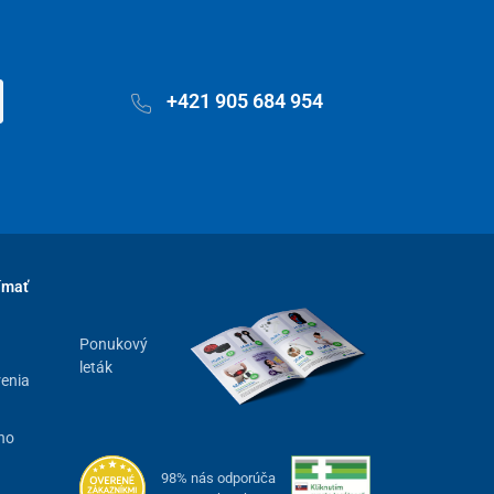
+421 905 684 954
ímať
Ponukový
leták
renia
ho
98% nás odporúča