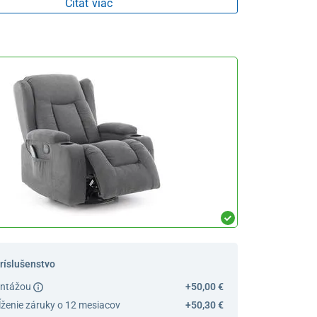
Čítať viac
príslušenstvo
ontážou
+50,00 €
ĺženie záruky o 12 mesiacov
+50,30 €