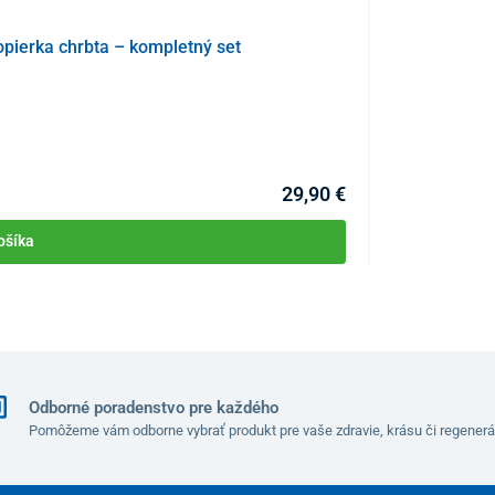
opierka chrbta – kompletný set
Relaxačné kresl
KÓD:
P4474
Skladom >10ks
masáž a vyhrievanie
chrbtovej, krížovej, sedacej a
Môžete mať 07.08
. Pri
polohovaní
sa kreslo rozkladá postupne –
29,90 €
ne
sklápať opierka chrbta
, čím zabezpečuje prirodzený
ošíka
čania
(mechanizmus hojdania nie je možné zaaretovať
Odborné poradenstvo pre každého
Pomôžeme vám odborne vybrať produkt pre vaše zdravie, krásu či regenerá