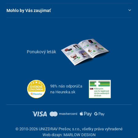
Hmotnosť
10,9 kg
Mohlo by Vás zaujímať
Ponukový leták
98% nás odporúča
na Heureka.sk
© 2010-2026 UNIZDRAV Prešov, s.r.o., všetky práva vyhradené
Web dizajn: MARLOW DESIGN