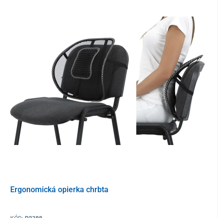
Kľakacia stolička sa dá využiť nielen v práci, ale aj doma. Je
ideálna pre ľudí so sedavým zamestnaním a študentov
, ako aj
pre osoby, ktoré chcú zlepšiť držanie svojho tela. Má
nastaviteľnú
konštrukciu a uhol sklonu kľakadla
, takže sa bez problémov
prispôsobí všetkým postavám.
Stabilná kovová konštrukcia
kľakadla zaručuje dlhú životnosť a
bezpečné používanie. Sedadlo a opierka na kolená sú
čalúnené
odolnou koženkou
, ktorá sa ľahko udržiava a zároveň dodáva
elegantný vzhľad. Pre ešte väčší komfort pri sedení sú k dispozícii
opierky rúk s protišmykovými penovými poťahmi
a
priedušná
opierka chrbta s bedrovou podporou
. Jednoduché presúvanie
zaistia
kolieska s brzdami
.
Ergonomická opierka chrbta