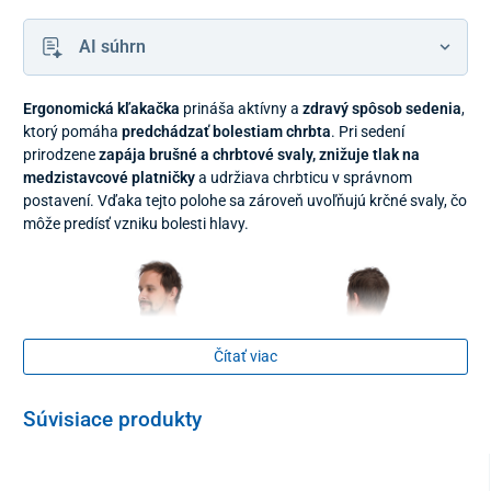
AI súhrn
Ergonomická kľakačka
prináša aktívny a
zdravý spôsob sedenia
,
ktorý pomáha
predchádzať bolestiam chrbta
. Pri sedení
prirodzene
zapája brušné a chrbtové svaly, znižuje tlak na
medzistavcové platničky
a udržiava chrbticu v správnom
postavení. Vďaka tejto polohe sa zároveň uvoľňujú krčné svaly, čo
môže predísť vzniku bolesti hlavy.
Čítať viac
Súvisiace produkty