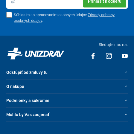
Prihlásiť k odberu
Pri dizajnovaní relaxačného kresla sa myslelo aj na úložné
priestory. Na oboch stranách opierok sú k dispozícii
plastové
Súhlasím so spracovaním osobných údajov
Zásady ochrany
otvory na nápoje
a nižšie ďalšie
4 vrecká
na uloženie ovládačov a
osobných údajov
.
iných drobností.
Sledujte nás na:
Odstúpiť od zmluvy tu
O nákupe
Podmienky a súkromie
Mohlo by Vás zaujímať