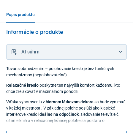
Popis produktu
Informácie o produkte
AI súhrn
Tovar s obmedzením – polohovacie kreslo je bez funkčných
mechanizmov (nepolohovateľné).
Relaxačné kreslo
poskytne ten najvyšší komfort každému, kto
chce zrelaxovať v maximálnom pohodlí.
Vďaka vyhotoveniu v
čiernom látkovom dekore
sa bude vynímať
v každej miestnosti. V základnej polohe poslúži ako klasické
interiérové kreslo
ideálne na odpočinok
, sledovanie televízie či
čítanie kníh a v relaxačnej ležiacej polohe sa postará o
regeneráciu a uvoľnenie svalstva
.