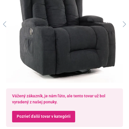
Vážený zákazník, je nám ľúto, ale tento tovar už bol
vyradený z našej ponuky.
Pozrieť ďalší tovar v kategórii