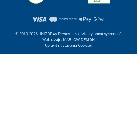
© 2010-2026 UNIZDRAV Prešov, s.r.o., všetky práva vyhradené
Web dizajn: MARLOW DESIGN
Upraviť nastavenia Cookies
Nastavenie cookies
Tieto stránky využívajú cookies. Niektoré sú nevyhnutné pre
správne fungovanie stránky, iné môžeme používať len s vaším
súhlasom. Máte možnosť odmietnuť voliteľné cookies.
Odmietnuť.
Nevyhnutne potrebné
Výkonnosť
Marketingové cookies