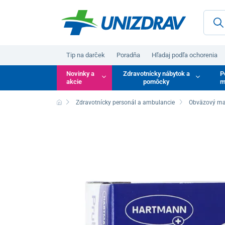
Tip na darček
Poradňa
Hľadaj podľa ochorenia
Novinky a
Zdravotnícky nábytok a
P
akcie
pomôcky
m
Zdravotnícky personál a ambulancie
Obväzový mat