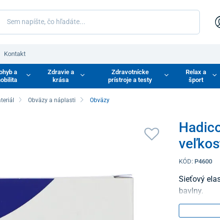
Kontakt
ohyb a
Zdravie a
Zdravotnícke
Relax a
obilita
krása
prístroje a testy
šport
eriál
Obväzy a náplasti
Obväzy
Hadico
veľkos
KÓD:
P4600
Sieťový ela
bavlny.