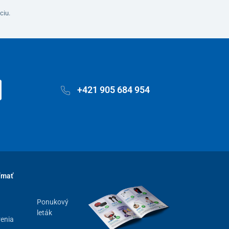
ciu.
+421 905 684 954
ímať
Ponukový
leták
renia