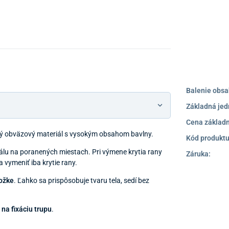
Balenie obsa
Základná jed
Cena základn
ký obväzový materiál s vysokým obsahom bavlny.
Kód produktu
lu na poranených miestach. Pri výmene krytia rany
Záruka:
vymeniť iba krytie rany.
ožke
. Ľahko sa prispôsobuje tvaru tela, sedí bez
.
na fixáciu trupu
.