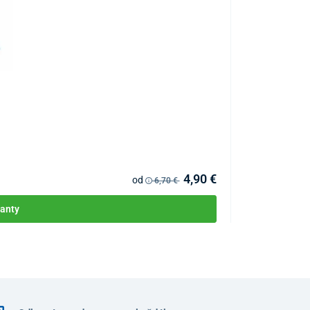
Hydrofilm 10 x 
KÓD:
P4127
Skladom
4,90 €
od
6,70 €
anty