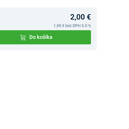
2,00 €
1,90 €
bez DPH 5.0 %
Do košíka
v predajniach
jný Showroom Bratislava
Ivanská cesta 4337/2,
Bratislava
0903 942 779, 02/222 009
31
bratislava@unizdrav.sk
Pondelok –
08:00 –
Piatok:
17:30