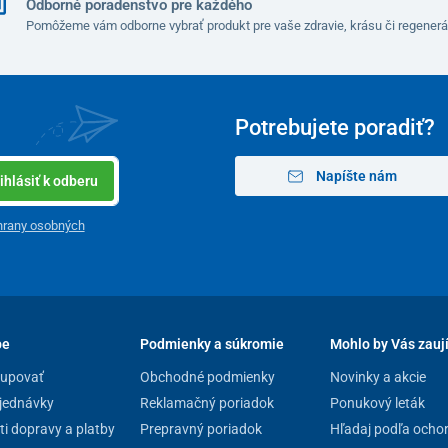
Odborné poradenstvo pre každého
Pomôžeme vám odborne vybrať produkt pre vaše zdravie, krásu či regenerá
Potrebujete poradiť?
Napíšte nám
ihlásiť k odberu
hrany osobných
pe
Podmienky a súkromie
Mohlo by Vás zauj
kupovať
Obchodné podmienky
Novinky a akcie
jednávky
Reklamačný poriadok
Ponukový leták
i dopravy a platby
Prepravný poriadok
Hľadaj podľa ocho