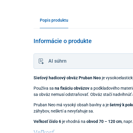
Popis produktu
Informácie o produkte
AI súhrn
Sieťový hadicový obväz Pruban Neo
je vysokoelastic
Používa sa
na fixáciu obväzov
a podkladového materiá
sa obväz nemusí odstraňovať. Obväz stačí nadvihnúť a 
Pruban Neo má vysoký obsah bavlny a je
šetrný k pok
záhybov, neškrtí a nevyťahuje sa.
Veľkosť číslo 6
je vhodná na
obvod 70 – 120 cm
, napr
Veľkosť