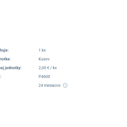
052/77 818 99
poprad@unizdrav.sk
Pondelok –
08:00 –
Piatok:
16:30
Dostupnosť:
Nedostupné
huje:
1 ks
notka:
Kusov
ej jednotky:
2,00 € / ks
:
P4600
24 mesiacov