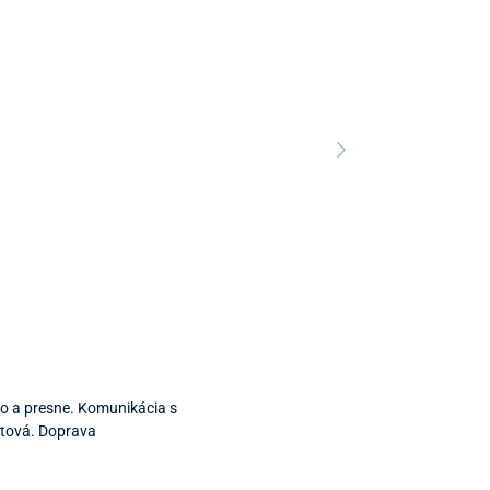
Predajňa a 
Predajňa a
o a presne. Komunikácia s
etová. Doprava