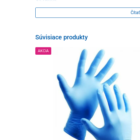
číslo 1 na obvod 70 – 120 cm
Čítať
dĺžka v napnutom stave 1 m
šírka v neroztiahnutom stave 8,5 cm
Súvisiace produkty
Zloženie
AKCIA
68 % bavlna, 24 % polyamid, 8 % elastan
Balenie
1 kus