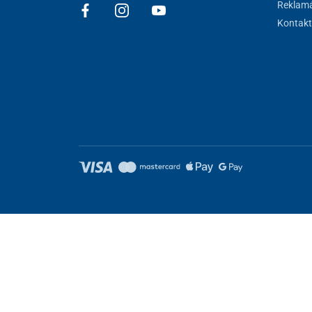
Reklamá
Kontakt
Nastavenie cookies
Tieto stránky využívajú cookies. Niektoré sú nevyhnutné pre správ