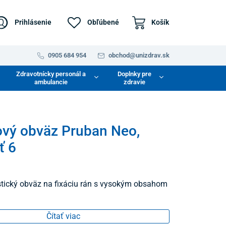
Prihlásenie
Obľúbené
Košík
0905 684 954
obchod@unizdrav.sk
Zdravotnícky personál a
Doplnky pre
ambulancie
zdravie
vý obväz Pruban Neo,
ť 6
stický obväz na fixáciu rán s vysokým obsahom
Čítať viac