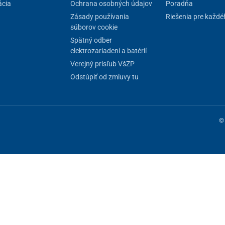
cia
Ochrana osobných údajov
Poradňa
Zásady používania
Riešenia pre každé
súborov cookie
Spätný odber
elektrozariadení a batérií
Verejný prísľub VšZP
Odstúpiť od zmluvy tu
© 
ne fungovanie stránky, iné môžeme používať len s vaším súhlasom. Máte 