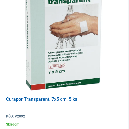
Zloženie
68 % bavlna, 24 % polyamid, 8 % elastan
Balenie
1 kus
Curapor Transparent, 7x5 cm, 5 ks
KÓD:
P2092
Skladom