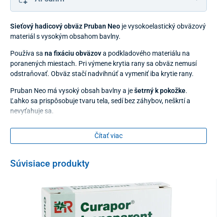
Sieťový hadicový obväz Pruban Neo
je vysokoelastický obväzový
materiál s vysokým obsahom bavlny.
Používa sa
na fixáciu obväzov
a podkladového materiálu na
poranených miestach. Pri výmene krytia rany sa obväz nemusí
odstraňovať. Obväz stačí nadvihnúť a vymeniť iba krytie rany.
Pruban Neo má vysoký obsah bavlny a je
šetrný k pokožke
.
Ľahko sa prispôsobuje tvaru tela, sedí bez záhybov, neškrtí a
nevyťahuje sa.
Veľkosť číslo 3
je vhodná na
obvod 10 – 40 cm
, napr.
na fixáciu
Čítať viac
lakťa, kolena, členka
.
Veľkosť
Súvisiace produkty
číslo 3 na obvod 10 – 40 cm
dĺžka v napnutom stave 1 m
šírka v neroztiahnutom stave 3 cm