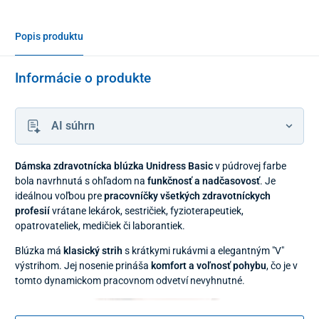
Popis produktu
Informácie o produkte
AI súhrn
Dámska zdravotnícka blúzka Unidress Basic
v púdrovej farbe
bola navrhnutá s ohľadom na
funkčnosť a nadčasovosť
. Je
ideálnou voľbou pre
pracovníčky všetkých zdravotníckych
profesií
vrátane lekárok, sestričiek, fyzioterapeutiek,
opatrovateliek, medičiek či laborantiek.
Blúzka má
klasický strih
s krátkymi rukávmi a elegantným "V"
výstrihom. Jej nosenie prináša
komfort a voľnosť pohybu
, čo je v
tomto dynamickom pracovnom odvetví nevyhnutné.