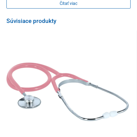
Čítať viac
Súvisiace produkty
Na blúzke sú k dispozícii
praktické vrecká
na uloženie menšieho
zdravotníckeho vybavenia, ktoré je potrebné mať vždy po ruke. 2
vrecká sa nachádzajú vo výške bokov a 1 menšie na rukáve.
Optimálne zvolené zloženie odevu z kombinácie umelého
hodvábu, polyesteru a spandexu je
na dotyk príjemné, pohodlné
a priedušné
. Dá sa prať v práčke pri teplote do 40 °C a
jednoducho sa žehlí
.
Zdravotnícku blúzku Unidress Basic je možné skombinovať s