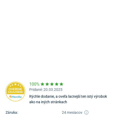
Námestie Sv. Egídia 2950, Poprad
052/77 818 99
poprad@unizdrav.sk
Pondelok – Piatok:
08:00 –
16:30
Dostupnosť:
Nedostupné
100%
Pridané: 20.03.2025
Rýchle dodanie, a oveľa lacnejší ten istý výrobok
ako na iných stránkach
Záruka:
24 mesiacov