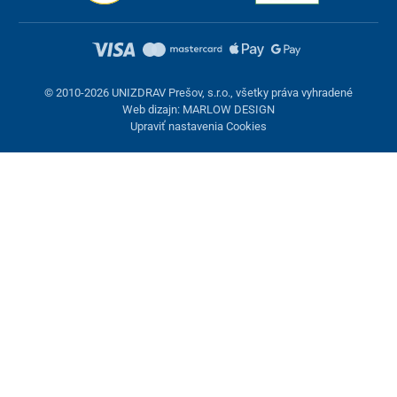
© 2010-2026 UNIZDRAV Prešov, s.r.o., všetky práva vyhradené
Web dizajn: MARLOW DESIGN
Upraviť nastavenia Cookies
Nastavenie cookies
Tieto stránky využívajú cookies. Niektoré sú nevyhnutné pre
správne fungovanie stránky, iné môžeme používať len s vaším
súhlasom. Máte možnosť odmietnuť voliteľné cookies.
Odmietnuť.
Nevyhnutne potrebné
Výkonnosť
Marketingové cookies