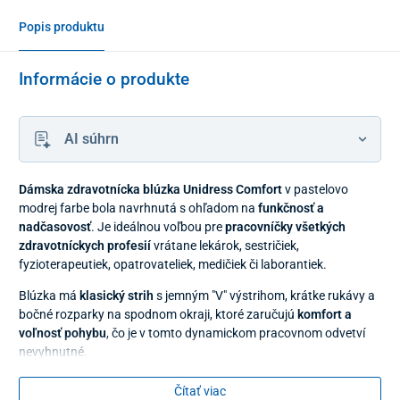
Popis produktu
Informácie o produkte
AI súhrn
Dámska zdravotnícka blúzka Unidress Comfort
v pastelovo
modrej farbe bola navrhnutá s ohľadom na
funkčnosť a
nadčasovosť
. Je ideálnou voľbou pre
pracovníčky všetkých
zdravotníckych profesií
vrátane lekárok, sestričiek,
fyzioterapeutiek, opatrovateliek, medičiek či laborantiek.
Blúzka má
klasický strih
s jemným "V" výstrihom, krátke rukávy a
bočné rozparky na spodnom okraji, ktoré zaručujú
komfort a
voľnosť pohybu
, čo je v tomto dynamickom pracovnom odvetví
nevyhnutné.
Čítať viac