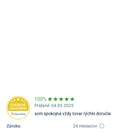
Námestie Sv. Egídia 2950, Poprad
052/77 818 99
poprad@unizdrav.sk
Pondelok – Piatok:
08:00 –
16:30
Dostupnosť:
Nedostupné
100%
Pridané: 04.03.2025
som spokojná vždy tovar rýchlo doručia
Záruka:
24 mesiacov