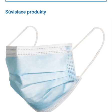
Súvisiace produkty
Na blúzke sú k dispozícii
praktické dvojité vrecká
na uloženie
menšieho zdravotníckeho vybavenia, ktoré je potrebné mať vždy
po ruke.
Optimálne zvolené zloženie odevu z kombinácie umelého
hodvábu, polyesteru a spandexu je
na dotyk príjemné, pohodlné
a priedušné
. Dá sa prať v práčke pri teplote do 40 °C a
jednoducho sa žehlí
.
Zdravotnícku blúzku Unidress Comfort je možné skombinovať s