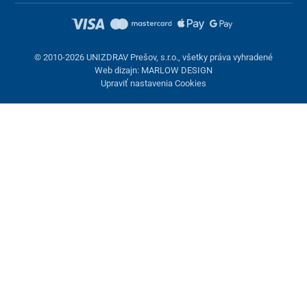
© 2010-2026 UNIZDRAV Prešov, s.r.o., všetky práva vyhradené
Web dizajn: MARLOW DESIGN
Upraviť nastavenia Cookies
Nastavenie cookies
Tieto stránky využívajú cookies. Niektoré sú nevyhnutné pre
správne fungovanie stránky, iné môžeme používať len s vaším
súhlasom. Máte možnosť odmietnuť voliteľné cookies.
Odmietnuť.
Nevyhnutne potrebné
Výkonnosť
Marketingové cookies