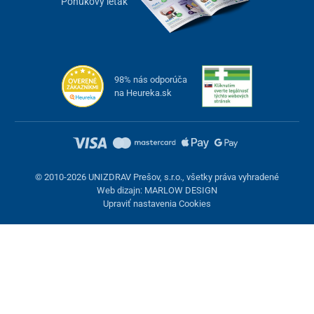
Ponukový leták
98% nás odporúča
na Heureka.sk
© 2010-2026 UNIZDRAV Prešov, s.r.o., všetky práva vyhradené
Web dizajn: MARLOW DESIGN
Upraviť nastavenia Cookies
Nastavenie cookies
Veľkokapacitný zásobník a funkcia
Tieto stránky využívajú cookies. Niektoré sú nevyhnutné pre
automatickej prípravy
správne fungovanie stránky, iné môžeme používať len s vaším