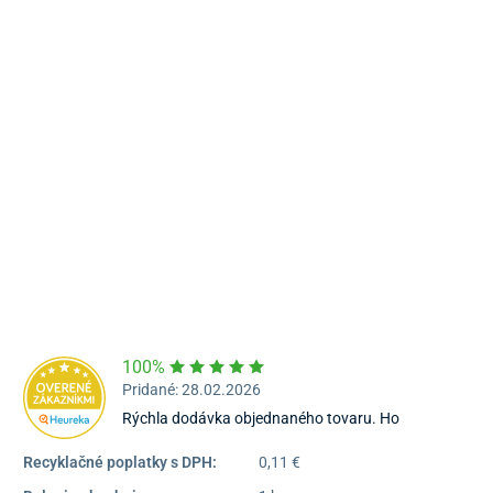
Námestie Sv. Egídia 2950, Poprad
052/77 818 99
poprad@unizdrav.sk
Pondelok – Piatok:
08:00 –
16:30
Dostupnosť:
Nedostupné
100%
Pridané: 28.02.2026
Rýchla dodávka objednaného tovaru. Ho
Recyklačné poplatky s DPH:
0,11 €