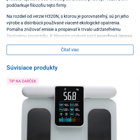
podčiarkuje filozofiu tejto firmy.
Na rozdiel od verzie H320N, s ktorou je porovnateľný, sú pri jeho
výrobe a distribúcii používané viaceré ekologické opatrenia.
Pomáha znižovať emisie a prispievať k trvalo udržateľnému
životnému prostrediu. K hlavným prvkom patrí
povrchová úprava
bez lakovania
, komponenty bez BPA či
ekologický obalový
materiál
.
Čítať viac
Vybavte svoju kuchyňu
elegantným overeným odšťavovačom
a
pripravte si bez námahy vždy čerstvé, zdravé a lahodné nápoje.
Súvisiace produkty
Vynikajúci pomer výkonu a tichej prevádzky
vám umožní začať
deň zdravo a bez zbytočného rušenia.
TIP NA DARČEK