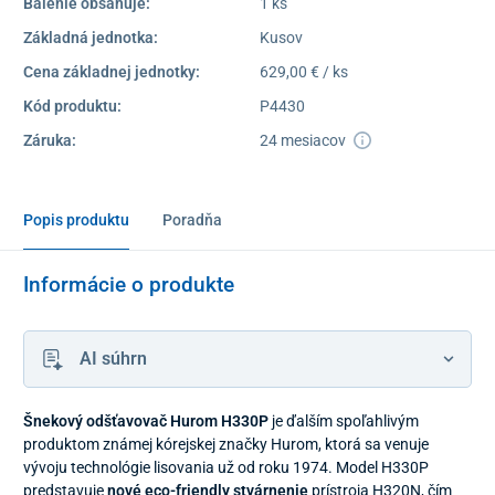
Balenie obsahuje:
1 ks
Základná jednotka:
Kusov
Cena základnej jednotky:
629,00 € / ks
Kód produktu:
P4430
Záruka:
24 mesiacov
Popis produktu
Poradňa
Informácie o produkte
AI súhrn
Šnekový odšťavovač Hurom H330P
je ďalším spoľahlivým
produktom známej kórejskej značky Hurom, ktorá sa venuje
vývoju technológie lisovania už od roku 1974. Model H330P
predstavuje
nové eco-friendly stvárnenie
prístroja H320N, čím