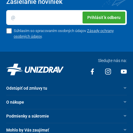
Zasielanie noviniek
Prihlásiť k odberu
Súhlasím so spracovaním osobných údajov
Zásady ochrany
osobných údajov
.
Bezpečné a jednoduché použitie
Sledujte nás na:
Prístroj disponuje integrovaným ochranným systémom vrátane
ochrany proti prehriatiu
s vetracími otvormi. Bezpečnostný dizajn
s mechanizmom "
Zacvakni pre uzamknutie
" zaručuje, že sa mixér
spustí iba vtedy, keď je správne zostavený a zaistený. Čistenie
Odstúpiť od zmluvy tu
uľahčuje praktická
funkcia samočistenia
, pri ktorej stačí pridať
vodu s kvapkou umývacieho prostriedku a otočiť ovládacím
O nákupe
kolieskom.
Podmienky a súkromie
Mohlo by Vás zaujímať