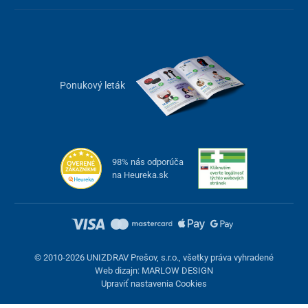
Ponukový leták
Hlavné benefity stolného mixéra Hurom
multifunkčný mixér
– miešanie, krájanie aj drvenie
surovín
98% nás odporúča
motor s výkonom
1 000 W
si poradí aj s tými najtvrdšími
na Heureka.sk
ingredienciami
rýchlosť až
22 000 ot./min.
pre
jemnú konzistenciu
3 typy čepelí
(dvojitá mixovacia, drviaca a krájacia) a
4
nádoby z tritanu
intuitívne ovládanie s
2 rýchlostnými stupňami
© 2010-2026 UNIZDRAV Prešov, s.r.o., všetky práva vyhradené
uzamykací systém
zabraňujúci kontaktu s čepeľami
Web dizajn: MARLOW DESIGN
ochrana proti prehriatiu
prístroja
Upraviť nastavenia Cookies
funkcia
rýchleho samočistenia
vodou a čistiacim