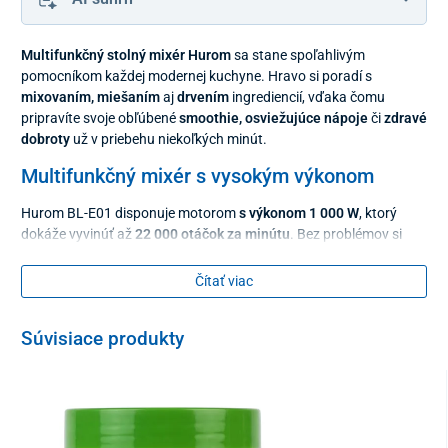
Multifunkčný stolný mixér Hurom
sa stane spoľahlivým
pomocníkom každej modernej kuchyne. Hravo si poradí s
mixovaním, miešaním
aj
drvením
ingrediencií, vďaka čomu
pripravíte svoje obľúbené
smoothie, osviežujúce nápoje
či
zdravé
dobroty
už v priebehu niekoľkých minút.
Multifunkčný mixér s vysokým výkonom
Hurom BL-E01 disponuje motorom
s výkonom 1 000 W
, ktorý
dokáže vyvinúť až
22 000 otáčok za minútu
. Bez problémov si
poradí nielen s
ovocím a zeleninou
, ale aj s tvrdšími surovinami,
ako je
ľad, mrazené ovocie, orechy
alebo
kávové zrná
.
Čítať viac
Konzistenciu si jednoducho prispôsobíte otočením ovládača, na
ktorom sú k dispozícii
dva rýchlostné stupne
. Výsledkom bude
Súvisiace produkty
vždy
jemná a konzistentná textúra
bez nežiaducich kúskov či
hrudiek.