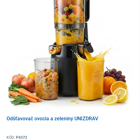
1. patentovaný nízkootáčkový odšťavovač na
svete
Značka Hurom sa pýši svetovým prvenstvom
patentu na
odšťavovač s nízkootáčkovou technológiou
. Takzvané pomalé
slimákové lisovanie s prirodzeným pohybom odšťavovacieho
telesa minimalizuje poškodenie použitých ingrediencií a
Odšťavovač ovocia a zeleniny UNIZDRAV
maximalizuje vyťaženie ich
nutričných hodnôt
. Eliminovanie
oxidácie pomáha
zachovať prirodzenú chuť
nápoja a udržať ho
čerstvý po dobu až 72 hodín
.
KÓD:
P4372