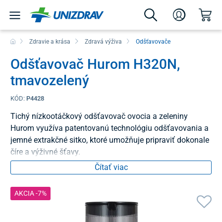
Zdravie a krása
Zdravá výživa
Odšťavovače
Odšťavovač Hurom H320N,
tmavozelený
KÓD:
P4428
Tichý nízkootáčkový odšťavovač ovocia a zeleniny
Hurom využíva patentovanú technológiu odšťavovania a
jemné extrakčné sitko, ktoré umožňuje pripraviť dokonale
číre a výživné šťavy.
Čítať viac
AKCIA -7%