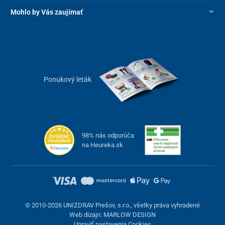
Mohlo by Vás zaujímať
Ponukový leták
98% nás odporúča
na Heureka.sk
© 2010-2026 UNIZDRAV Prešov, s.r.o., všetky práva vyhradené
Veľkokapacitný zásobník a funkcia
Web dizajn: MARLOW DESIGN
Upraviť nastavenia Cookies