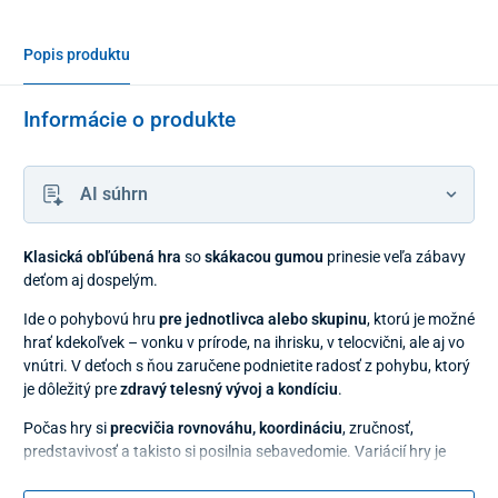
Popis produktu
Informácie o produkte
AI súhrn
Klasická obľúbená hra
so
skákacou gumou
prinesie veľa zábavy
deťom aj dospelým.
Ide o pohybovú hru
pre jednotlivca alebo skupinu
, ktorú je možné
hrať kdekoľvek – vonku v prírode, na ihrisku, v telocvični, ale aj vo
vnútri. V deťoch s ňou zaručene podnietite radosť z pohybu, ktorý
je dôležitý pre
zdravý telesný vývoj a kondíciu
.
Počas hry si
precvičia rovnováhu, koordináciu
, zručnosť,
predstavivosť a takisto si posilnia sebavedomie. Variácií hry je
mnoho, fantázii sa medze nekladú.