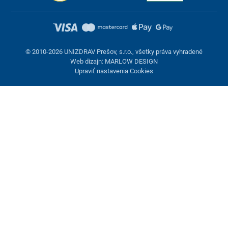
© 2010-2026 UNIZDRAV Prešov, s.r.o., všetky práva vyhradené
Web dizajn: MARLOW DESIGN
Upraviť nastavenia Cookies
Nastavenie cookies
Tieto stránky využívajú cookies. Niektoré sú nevyhnutné pre
správne fungovanie stránky, iné môžeme používať len s vaším
súhlasom. Máte možnosť odmietnuť voliteľné cookies.
Odmietnuť.
Nevyhnutne potrebné
Výkonnosť
Marketingové cookies