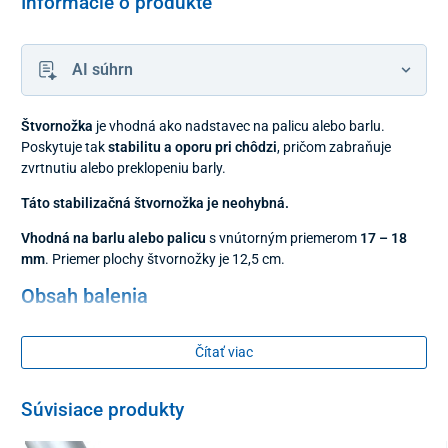
Informácie o produkte
AI súhrn
Štvornožka
je vhodná ako nadstavec na palicu alebo barlu.
Poskytuje tak
stabilitu a oporu pri chôdzi
, pričom zabraňuje
zvrtnutiu alebo preklopeniu barly.
Táto stabilizačná štvornožka je neohybná.
Vhodná na barlu alebo palicu
s vnútorným priemerom
17 – 18
mm
. Priemer plochy štvornožky je 12,5 cm.
Obsah balenia
1 kus
Čítať viac
Súvisiace produkty