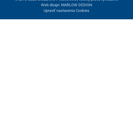
Web dizajn: MARLOW DESIGN
Upraviť nastavenia Cookies
Nastavenie cookies
Tieto stránky využívajú cookies. Niektoré sú nevyhnutné pre
správne fungovanie stránky, iné môžeme používať len s vaším
súhlasom. Máte možnosť odmietnuť voliteľné cookies.
Odmietnuť.
Nevyhnutne potrebné
Výkonnosť
Marketingové cookies
Prijať všetko
Spravovať nastavenia