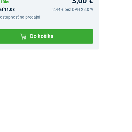
3,00 €
>10ks
ať 11.08
2,44 €
bez DPH 23.0 %
dostupnosť na predajni
Do košíka
v predajniach
jný Showroom Bratislava
Ivanská cesta 4337/2,
Bratislava
0903 942 779, 02/222 009
31
bratislava@unizdrav.sk
Pondelok –
08:00 –
Piatok:
17:30