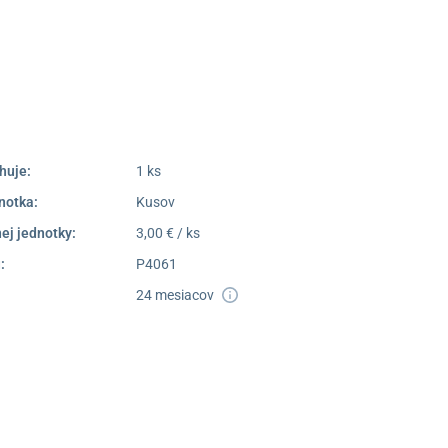
poprad@unizdrav.sk
Pondelok –
08:00 –
Piatok:
16:30
Dostupnosť:
Skladom >10
huje:
1 ks
notka:
Kusov
ej jednotky:
3,00 € / ks
:
P4061
24 mesiacov