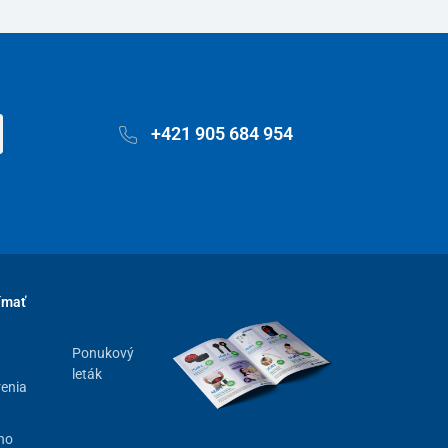
+421 905 684 954
ímať
Ponukový
leták
renia
ho