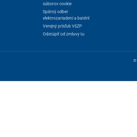
súborov cookie
Spätný odber
elektrozariadení a batérií
Verejný prísľub VšZP
Odstúpiť od zmluvy tu
© 
ne fungovanie stránky, iné môžeme používať len s vaším súhlasom. Máte 