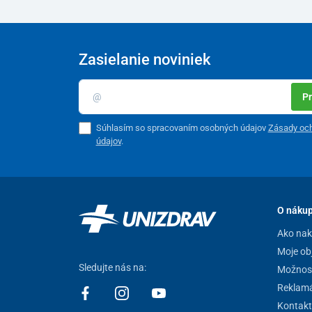
Zasielanie noviniek
Pr
Súhlasím so spracovaním osobných údajov
Zásady oc
údajov
.
O náku
Ako na
Moje ob
Sledujte nás na:
Možnost
Reklamá
Kontakt