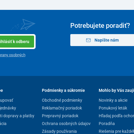
Potrebujete poradiť?
Napíšte nám
ihlásiť k odberu
hrany osobných
pe
Podmienky a súkromie
Mohlo by Vás zauj
kupovať
Obchodné podmienky
Novinky a akcie
jednávky
Reklamačný poriadok
Ponukový leták
i dopravy a platby
Prepravný poriadok
Hľadaj podľa ocho
cia
Ochrana osobných údajov
Poradňa
Zásady používania
Riešenia pre každé