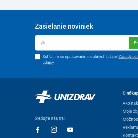
Zasielanie noviniek
Pr
Súhlasím so spracovaním osobných údajov
Zásady oc
údajov
.
O náku
Ako na
Moje ob
Sledujte nás na:
Možnost
Reklamá
Kontakt