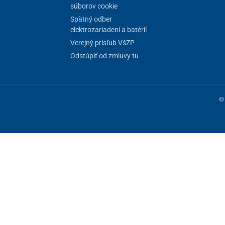
súborov cookie
Spätný odber
elektrozariadení a batérií
Verejný prísľub VšZP
Odstúpiť od zmluvy tu
© 
ne fungovanie stránky, iné môžeme používať len s vaším súhlasom. Máte 