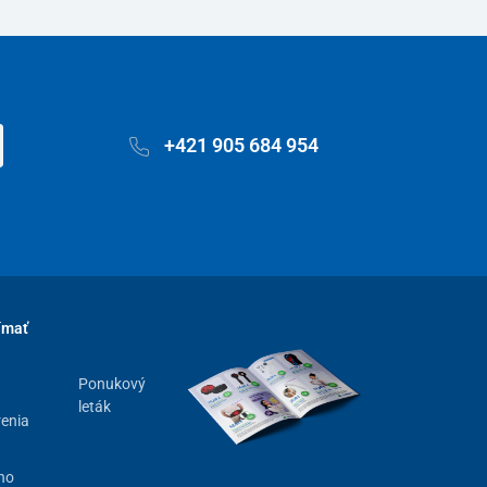
+421 905 684 954
ímať
Ponukový
leták
renia
ho