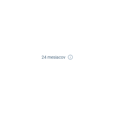
052/77 818 99
poprad@unizdrav.sk
Pondelok –
08:00 –
Piatok:
16:30
Dostupnosť:
Nedostupné
24 mesiacov