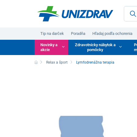
Tip na darček
Poradňa
Hľadaj podľa ochorenia
Novinky a
Zdravotnícky nábytok a
P
akcie
pomôcky
m
Relax a šport
Lymfodrenážna terapia