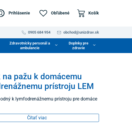
Prihlásenie
Obľúbené
Košík
0905 684 954
obchod@unizdrav.sk
Zdravotnícky personál a
Doplnky pre
ambulancie
zdravie
k na pažu k domácemu
renážnemu prístroju LEM
ístroju pre domáce
Čítať viac