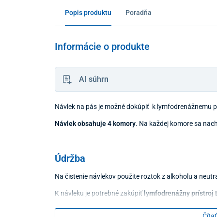
Popis produktu
Poradňa
Informácie o produkte
AI súhrn
Návlek na pás je možné dokúpiť k lymfodrenážnemu pr
Návlek obsahuje 4 komory
. Na každej komore sa nach
Údržba
Na čistenie návlekov použite roztok z alkoholu a neu
K návleku je potrebné zakúpiť
lymfodrenážny prístroj
Čítať