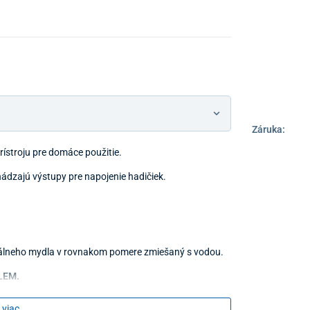
Záruka:
ístroju pre domáce použitie.
ádzajú výstupy pre napojenie hadičiek.
trálneho mydla v rovnakom pomere zmiešaný s vodou.
 LEM.
 viac