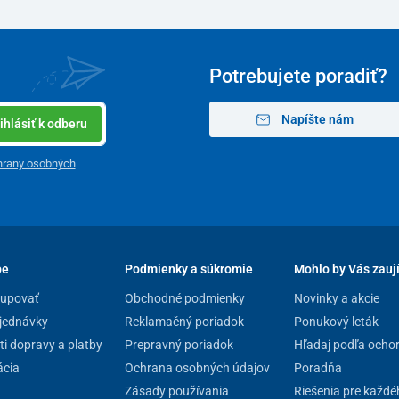
Potrebujete poradiť?
Napíšte nám
ihlásiť k odberu
hrany osobných
pe
Podmienky a súkromie
Mohlo by Vás zauj
kupovať
Obchodné podmienky
Novinky a akcie
jednávky
Reklamačný poriadok
Ponukový leták
i dopravy a platby
Prepravný poriadok
Hľadaj podľa ocho
cia
Ochrana osobných údajov
Poradňa
Zásady používania
Riešenia pre každé