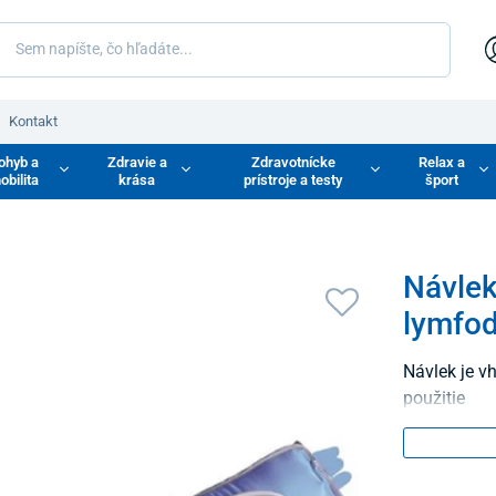
Kontakt
ohyb a
Zdravie a
Zdravotnícke
Relax a
obilita
krása
prístroje a testy
šport
Návle
lymfod
Návlek je vhodný k lymfodrenážnemu pr
použitie