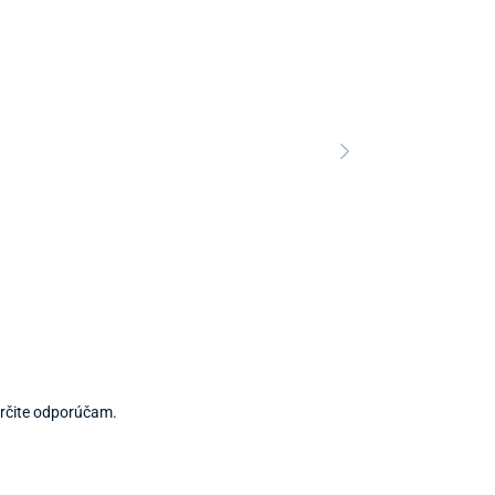
Predajňa a 
 Určite odporúčam.
Predajňa a