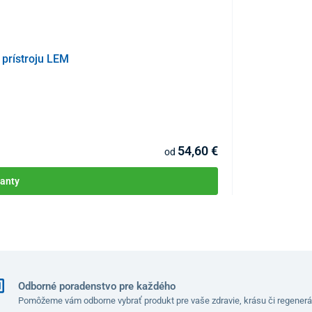
prístroju LEM
Návlek na nohu
KÓD:
P2993
lastický polyuretán
54,60 €
od
anty
Odborné poradenstvo pre každého
Pomôžeme vám odborne vybrať produkt pre vaše zdravie, krásu či regenerá