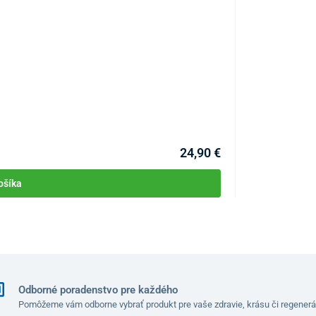
Zásobník na pap
KÓD:
P3471
Skladom >1ks
Môžete mať 11.08
24,90 €
ošíka
Odborné poradenstvo pre každého
Pomôžeme vám odborne vybrať produkt pre vaše zdravie, krásu či regenerá