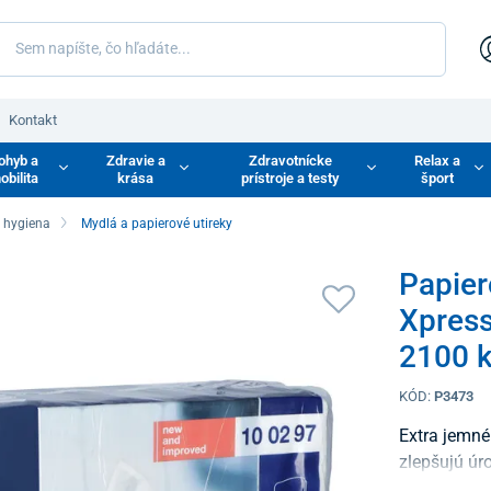
Kontakt
ohyb a
Zdravie a
Zdravotnícke
Relax a
obilita
krása
prístroje a testy
šport
a hygiena
Mydlá a papierové utireky
Papier
Xpress
2100 
KÓD:
P3473
Extra jemné
zlepšujú úr