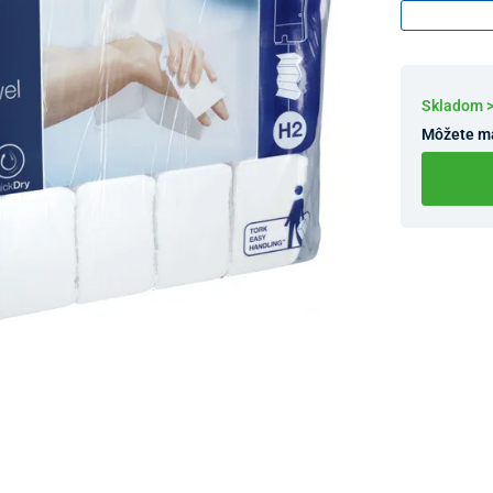
Skladom >
Môžete m
Dostupnosť 
Nový Preda