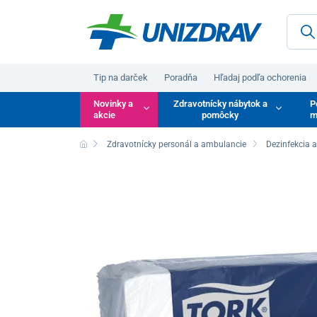
Tip na darček
Poradňa
Hľadaj podľa ochorenia
Novinky a
Zdravotnícky nábytok a
P
akcie
pomôcky
m
Zdravotnícky personál a ambulancie
Dezinfekcia 