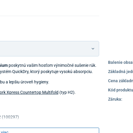
Balenie obsa
mium
poskytnú vašim hosťom výnimočné sušenie rúk.
systém QuickDry, ktorý poskytuje vysokú absorpciu.
Základná jed
Cena základn
bu a lepšiu úroveň hygieny.
Kód produktu
ork Xpress Countertop Multifold
(typ H2).
Záruka:
 (100297)
x 100 útržkov
 viac