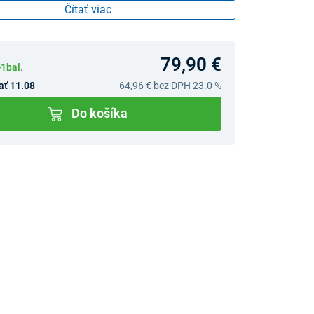
Čítať viac
79,90 €
1bal.
ať 11.08
64,96 €
bez DPH 23.0 %
Do košíka
v predajniach
jný Showroom Bratislava
Ivanská cesta 4337/2,
Bratislava
0903 942 779, 02/222 009
31
bratislava@unizdrav.sk