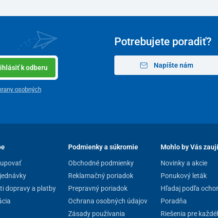
Potrebujete poradiť?
Napíšte nám
ihlásiť k odberu
hrany osobných
pe
Podmienky a súkromie
Mohlo by Vás zauj
kupovať
Obchodné podmienky
Novinky a akcie
jednávky
Reklamačný poriadok
Ponukový leták
i dopravy a platby
Prepravný poriadok
Hľadaj podľa ocho
cia
Ochrana osobných údajov
Poradňa
Zásady používania
Riešenia pre každé