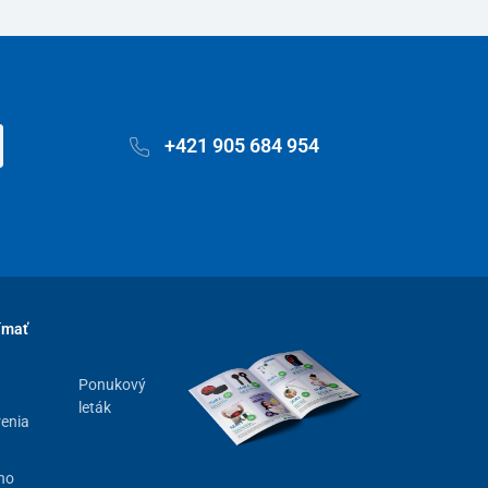
+421 905 684 954
ímať
Ponukový
leták
renia
ho