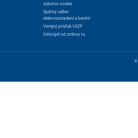
súborov cookie
Spätný odber
elektrozariadení a batérií
Verejný prísľub VšZP
Odstúpiť od zmluvy tu
© 
ne fungovanie stránky, iné môžeme používať len s vaším súhlasom. Máte 