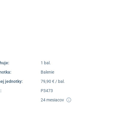
Poprad
052/77 818 99
poprad@unizdrav.sk
Pondelok –
08:00 –
Piatok:
16:30
Dostupnosť:
Nedostupné
huje:
1 bal.
notka:
Balenie
ej jednotky:
79,90 € / bal.
:
P3473
24 mesiacov