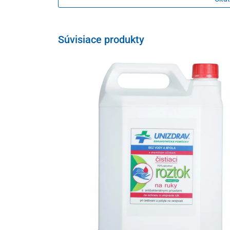
Rozmer rozloženého útržku (D x Š)
34
Vrstva
2
Súvisiace produkty
Farba
bi