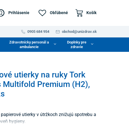
Prihlásenie
Obľúbené
Košík
0905 684 954
obchod@unizdrav.sk
Zdravotnícky personál a
Doplnky pre
ambulancie
zdravie
ové utierky na ruky Tork
 Multifold Premium (H2),
ks
 papierové utierky v útržkoch znižujú spotrebu a
oveň hygieny.