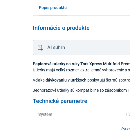
Popis produktu
Informácie o produkte
AI súhrn
Papierové utierky na ruky Tork Xpress Multifold Pre
Utierky majú veľký rozmer, extra jemné vyhotovenie a 
Vďaka
dávkovaniu v útržkoch
poskytujú šetrnú spotre
Jednorazové utierky sú kompatibilné so zásobníkom
T
Technické parametre
Systém
H2
Balenie
21
Čítať