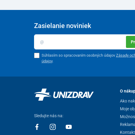
Zasielanie noviniek
Pr
Súhlasím so spracovaním osobných údajov
Zásady oc
údajov
.
O náku
Ako na
Moje ob
Sledujte nás na:
Možnost
Reklamá
Kontakt