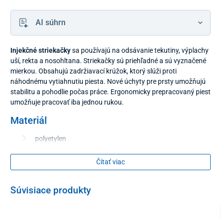
AI súhrn
Injekčné striekačky
sa používajú na odsávanie tekutiny, výplachy
uší, rekta a nosohltana. Striekačky sú priehľadné a sú vyznačené
mierkou. Obsahujú zadržiavací krúžok, ktorý slúži proti
náhodnému vytiahnutiu piesta. Nové úchyty pre prsty umožňujú
stabilitu a pohodlie počas práce. Ergonomicky prepracovaný piest
umožňuje pracovať iba jednou rukou.
Materiál
polyetylen
Čítať viac
Veľkosti striekačiek
150 ml - 1 kus
Súvisiace produkty
Farebné vyhotovenie zasielame podľa aktuálnej ponuky.