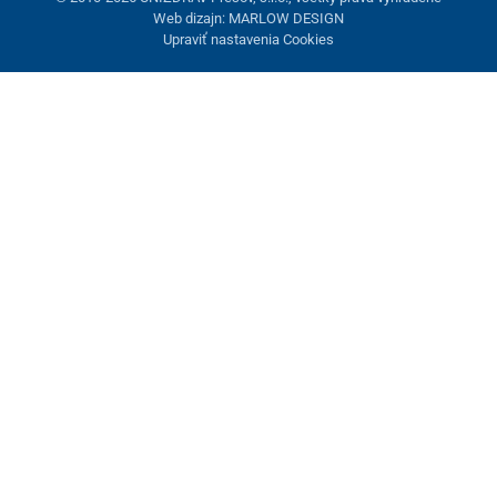
Web dizajn: MARLOW DESIGN
Upraviť nastavenia Cookies
Nastavenie cookies
Tieto stránky využívajú cookies. Niektoré sú nevyhnutné pre
správne fungovanie stránky, iné môžeme používať len s vaším
súhlasom. Máte možnosť odmietnuť voliteľné cookies.
Odmietnuť.
Nevyhnutne potrebné
Výkonnosť
Marketingové cookies
Prijať všetko
Spravovať nastavenia
Uložiť a zavrieť