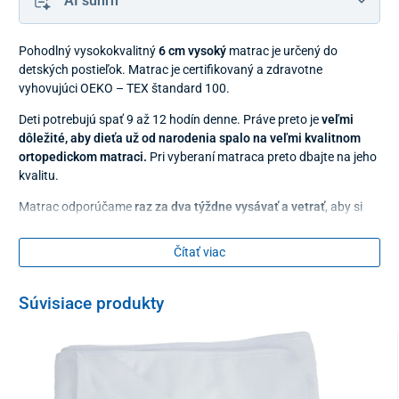
AI súhrn
Pohodlný vysokokvalitný
6 cm vysoký
matrac je určený do
detských postieľok. Matrac je certifikovaný a zdravotne
vyhovujúci OEKO – TEX štandard 100.
Deti potrebujú spať 9 až 12 hodín denne. Práve preto je
veľmi
dôležité, aby dieťa už od narodenia spalo na veľmi kvalitnom
ortopedickom matraci.
Pri vyberaní matraca preto dbajte na jeho
kvalitu.
Matrac odporúčame
raz za dva týždne vysávať a vetrať
, aby si
zachoval svoju čistotu a sviežosť. Na ochranu matraca
odporúčame použiť aj nepremokavú plachtu.
Čítať viac
Matrac je spravidla doplnený
špeciálnym poťahom CHLOE AKTIV,
ktorý je snehovo biely a na dotyk veľmi príjemný, vďaka čomu sa
Súvisiace produkty
dokonale hodí pre detičky s citlivou pokožkou. Poťah je prešitý
klimatizačnou výplňou a PES vláknom 200 gr/m2. Je
antibakteriálny, antiroztočový, odzipsovateľný a prateľný do
o
60
C.