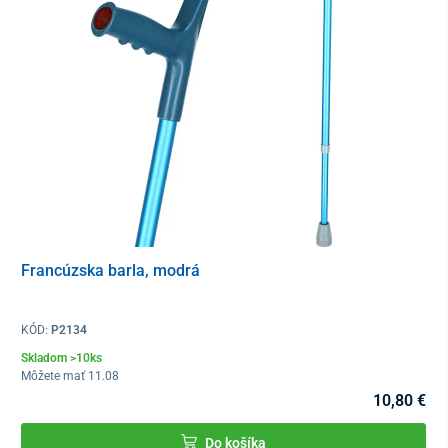
Výška po rukoväť
67 – 98 cm
Francúzska barla, modrá
KÓD:
P2134
Skladom >10ks
Môžete mať 11.08
10,80 €
Do košíka