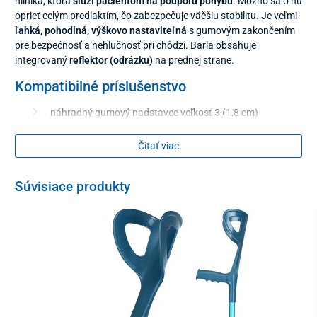
hliníka, ktorá
slúži pacientom na podporu pohybu
. Možno sa o ňu
oprieť celým predlaktím, čo zabezpečuje väčšiu stabilitu. Je veľmi
ľahká, pohodlná, výškovo nastaviteľná
s gumovým zakončením
pre bezpečnosť a nehlučnosť pri chôdzi. Barla obsahuje
integrovaný
reflektor (odrázku)
na prednej strane.
Kompatibilné príslušenstvo
náhradný gumový nadstavec veľkosť 3 (1,8 cm)
stabilizačný nadstavec
Čítať viac
protišmykový nadstavec s kovovou sklapkou
gumový protišmykový nadstavec s hrotmi
Súvisiace produkty
dvojdielny držiak
Technické parametre
Maximálna nosnosť
115 kg
Hmotnosť
0,55 kg
Výškovo nastaviteľná
94 – 116 cm