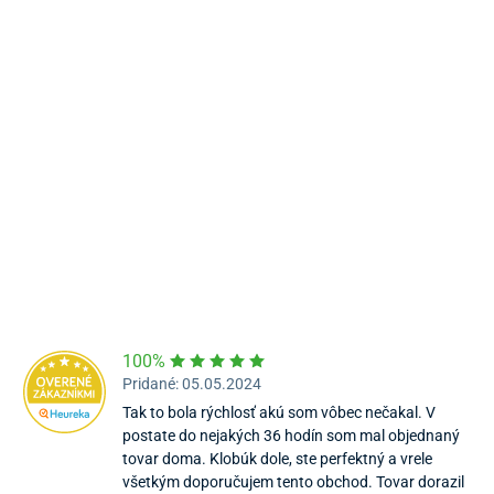
Námestie Sv. Egídia 2950, Poprad
052/77 818 99
poprad@unizdrav.sk
Pondelok – Piatok:
08:00 –
16:30
Dostupnosť:
Skladom >1
100%
Pridané: 05.05.2024
Tak to bola rýchlosť akú som vôbec nečakal. V
postate do nejakých 36 hodín som mal objednaný
tovar doma. Klobúk dole, ste perfektný a vrele
všetkým doporučujem tento obchod. Tovar dorazil