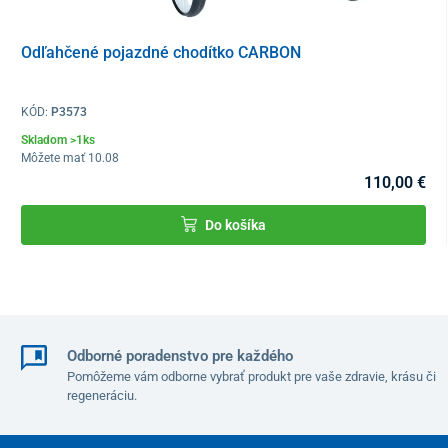
Rozmery sedadla
38 x 16 cm
Odľahčené pojazdné chodítko CARBON
Celková šírka
60 cm
Vnútorná šírka
44 cm
KÓD:
P3573
Skladom >1ks
Celková výška
100-122 cm
Môžete mať 10.08
110,00 €
Výška (od povrchu)
61 cm
Do košíka
Celková hĺbka
64 cm
Odborné poradenstvo pre každého
Pomôžeme vám odborne vybrať produkt pre vaše zdravie, krásu či
regeneráciu.