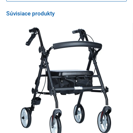
Súvisiace produkty
Štvorkolka je vyrobená z oceľového rámu. Na oboch rúčkach sa
nachádzaju
brzdy
. Priestranné
sedadlo umožňuje pohodlné
usadenie
, ak si potrebuje používateľ oddýchnuť.Obsahuje
košík
pre bezpečné uloženie a prenos vecí. V hornej časti sa nachádza
odnímateľný
protišmykový podnos
.
Kolieska štvorkolky sú zosilnené, aby nedošlo k opotrebovaniu
alebo pretrhnutiu.
Pokiaľ je možné, chodítko používajte na rovných povrchoch a
vyhýbajte sa nerovnostiam, ako sú kanály a podobne.
Technické parametre
Hmotnosť
10 kg
Maximálna nosnosť
136 kg