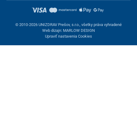
© 2010-2026 UNIZDRAV Prešov, s.r.o., všetky práva vyhradené
Web dizajn: MARLOW DESIGN
Upraviť nastavenia Cookies
Nastavenie cookies
Tieto stránky využívajú cookies. Niektoré sú nevyhnutné pre
správne fungovanie stránky, iné môžeme používať len s vaším
súhlasom. Máte možnosť odmietnuť voliteľné cookies.
Odmietnuť.
Nevyhnutne potrebné
Výkonnosť
Marketingové cookies