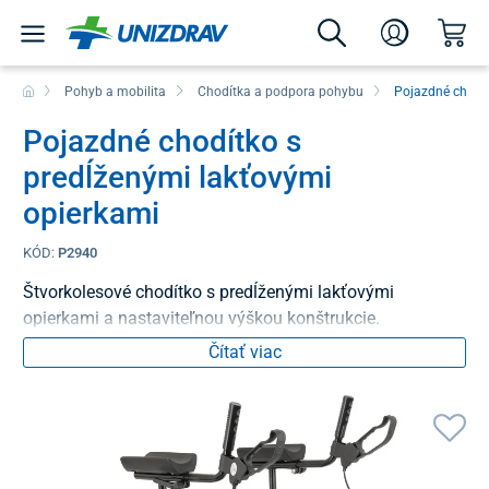
Pohyb a mobilita
Chodítka a podpora pohybu
Pojazdné chodí
Pojazdné chodítko s
predĺženými lakťovými
opierkami
KÓD:
P2940
Štvorkolesové chodítko s predĺženými lakťovými
opierkami a nastaviteľnou výškou konštrukcie.
Čítať viac