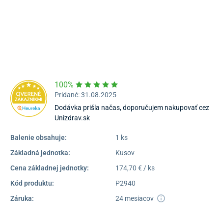
052/77 818 99
poprad@unizdrav.sk
Pondelok – Piatok:
08:00 –
16:30
Dostupnosť:
Skladom >1
100%
Pridané: 31.08.2025
Dodávka prišla načas, doporučujem nakupovať cez
Unizdrav.sk
Balenie obsahuje:
1 ks
Základná jednotka:
Kusov
Cena základnej jednotky:
174,70 € / ks
Kód produktu:
P2940
Záruka:
24 mesiacov