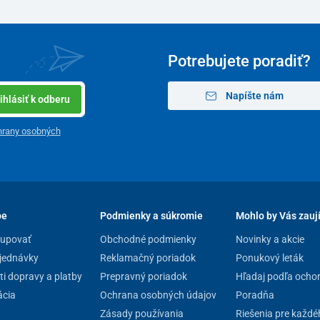
Potrebujete poradiť?
Napíšte nám
ihlásiť k odberu
hrany osobných
pe
Podmienky a súkromie
Mohlo by Vás zauj
kupovať
Obchodné podmienky
Novinky a akcie
jednávky
Reklamačný poriadok
Ponukový leták
i dopravy a platby
Prepravný poriadok
Hľadaj podľa ocho
cia
Ochrana osobných údajov
Poradňa
Zásady používania
Riešenia pre každé