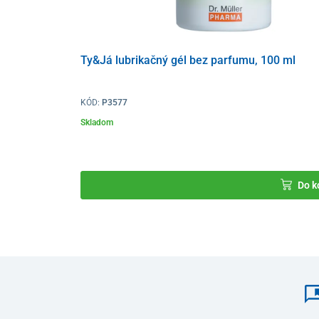
Ty&Já lubrikačný gél bez parfumu, 100 ml
KÓD:
P3577
Skladom
Do k