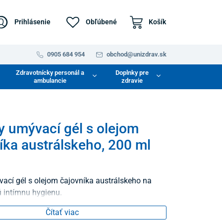
Prihlásenie
Obľúbené
Košík
0905 684 954
obchod@unizdrav.sk
Zdravotnícky personál a
Doplnky pre
ambulancie
zdravie
y umývací gél s olejom
íka austrálskeho, 200 ml
cí gél s olejom čajovníka austrálskeho na
 intímnu hygienu.
Čítať viac