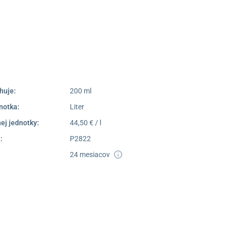
052/77 818 99
poprad@unizdrav.sk
Pondelok –
08:00 –
Piatok:
16:30
Dostupnosť:
Nedostupné
huje:
200 ml
notka:
Liter
ej jednotky:
44,50 € / l
:
P2822
24 mesiacov