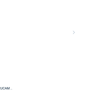
Predajňa a 
Predajňa a
UCAM ..