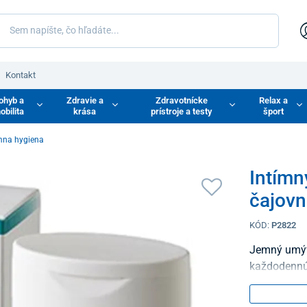
Kontakt
ohyb a
Zdravie a
Zdravotnícke
Relax a
obilita
krása
prístroje a testy
šport
mna hygiena
Intímn
čajovn
KÓD:
P2822
Jemný umýva
každodennú