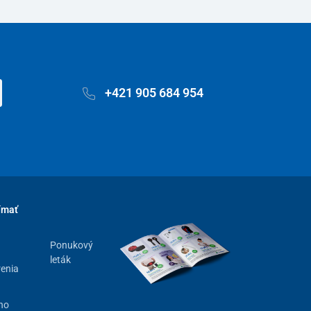
+421 905 684 954
ímať
Ponukový
leták
renia
ho