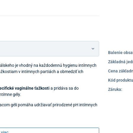
Balenie obsa
Základná jed
trálskeho je vhodný na každodennú hygienu intímnych
Cena základn
ťažkostiam v intímnych partiách a obmedziť ich
Kód produktu
ecifické vaginálne ťažkosti
a pridáva sa do
Záruka:
ntímne gély.
com géli pomáha udržiavať prirodzené pH intímnych
 viac