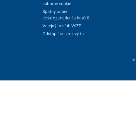
súborov cookie
Spätný odber
elektrozariadení a batérií
Verejný prísľub VšZP
Odstúpiť od zmluvy tu
© 
ne fungovanie stránky, iné môžeme používať len s vaším súhlasom. Máte 