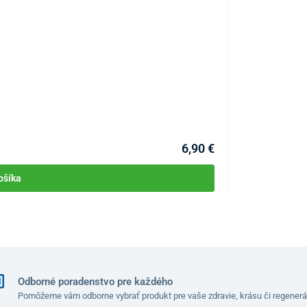
Intímna ženská
KÓD:
P1853
Skladom >5ks
Môžete mať 07.08
6,90 €
ošíka
Odborné poradenstvo pre každého
Pomôžeme vám odborne vybrať produkt pre vaše zdravie, krásu či regenerá