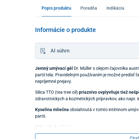
Popis produktu
Poradňa
Indikácia
Informácie o produkte
AI súhrn
Jemný umývací gél
Dr. Müller s olejom čajovníka aus
partií tela. Pravidelným používaním je možné predísť 
nepríjemné prejavy.
Silica TTO (tea tree oil)
priaznivo ovplyvňuje tiež nešp
zdravotníckych a kozmetických prípravkov, ako napr. i
Kyselina mliečna
obsiahnutá v tomto intímnom umýva
partií.
Obsah balenia
Čítať
200 ml