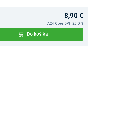
8,90 €
7,24 €
bez DPH 23.0 %
Do košíka
v predajniach
jný Showroom Bratislava
Ivanská cesta 4337/2,
Bratislava
0903 942 779, 02/222 009
31
bratislava@unizdrav.sk
Pondelok –
08:00 –
Piatok:
17:30