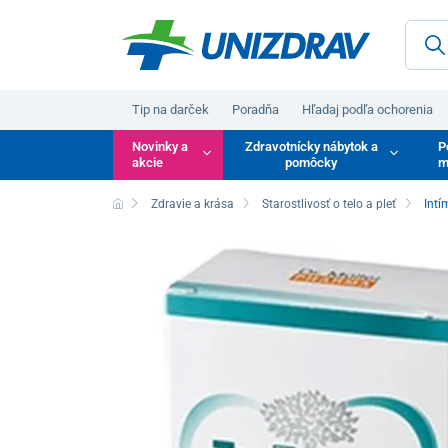
Tip na darček
Poradňa
Hľadaj podľa ochorenia
Novinky a
Zdravotnícky nábytok a
P
akcie
pomôcky
m
Zdravie a krása
Starostlivosť o telo a pleť
Intí