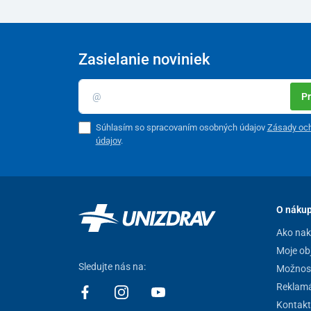
Zasielanie noviniek
Pr
Súhlasím so spracovaním osobných údajov
Zásady oc
údajov
.
O náku
Ako na
Moje ob
Sledujte nás na:
Možnost
Reklamá
Kontakt