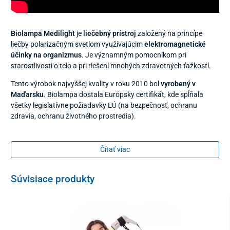
Biolampa
Medilight
je
liečebný prístroj
založený na princípe
liečby polarizačným svetlom využívajúcim
elektromagnetické
účinky na organizmus
. Je významným pomocníkom pri
starostlivosti o telo a pri riešení mnohých zdravotných ťažkostí.
Tento výrobok najvyššej kvality v roku 2010 bol
vyrobený v
Maďarsku
. Biolampa dostala Európsky certifikát, kde spĺňala
všetky legislatívne požiadavky EÚ (na bezpečnosť, ochranu
zdravia, ochranu životného prostredia).
Ako biolampa Medilight funguje:
Čítať viac
Polarizované svetlo preniká 4,5 až 6 cm pod kožu
, a tak lieči
samotné bunky po celom tele (nielen v mieste pôsobenia) a
podporuje zdravý vývoj bunkových štruktúr. Terapia svetlom
Súvisiace produkty
aktivuje samoliečebnú schopnosť ľudského organizmu a vyvoláva
veľmi významné fotochemické zmeny v tkanivách.