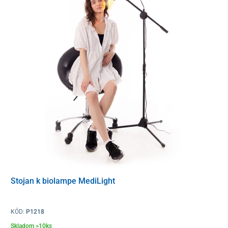
Použitie biolampy Medilight:
Biolampa sa používa v rôznych oblastiach medicíny pri liečení a
prevencii rozličných chorôb:
Fyzioterapia a rehabilitácia
– zmenšuje opuchy,
Stojan k biolampe MediLight
urýchľuje regeneračné procesy, zmierňuje svalové
napätia,
Reumatológia
– zmierňuje bolesti, odstraňuje
KÓD:
P1218
stuhnutosť, bolesti a únavu nôh, zmierňuje reumu,
Skladom >10ks