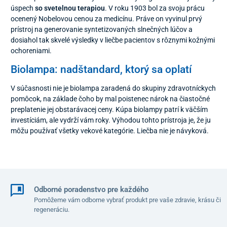
úspech
so svetelnou terapiou
. V roku 1903 bol za svoju prácu
ocenený Nobelovou cenou za medicínu. Práve on vyvinul prvý
prístroj na generovanie syntetizovaných slnečných lúčov a
dosiahol tak skvelé výsledky v liečbe pacientov s rôznymi kožnými
ochoreniami.
Biolampa: nadštandard, ktorý sa oplatí
V súčasnosti nie je biolampa zaradená do skupiny zdravotníckych
pomôcok, na základe čoho by mal poistenec nárok na čiastočné
preplatenie jej obstarávacej ceny. Kúpa biolampy patrí k väčším
investíciám, ale vydrží vám roky. Výhodou tohto prístroja je, že ju
môžu používať všetky vekové kategórie. Liečba nie je návyková.
Odborné poradenstvo pre každého
Pomôžeme vám odborne vybrať produkt pre vaše zdravie, krásu či
regeneráciu.