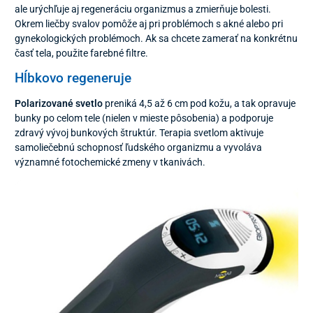
ale urýchľuje aj regeneráciu organizmus a zmierňuje bolesti.
Okrem liečby svalov pomôže aj pri problémoch s akné alebo pri
gynekologických problémoch. Ak sa chcete zamerať na konkrétnu
časť tela, použite farebné filtre.
Hĺbkovo regeneruje
Polarizované svetlo
preniká 4,5 až 6 cm pod kožu, a tak opravuje
bunky po celom tele (nielen v mieste pôsobenia) a podporuje
zdravý vývoj bunkových štruktúr. Terapia svetlom aktivuje
samoliečebnú schopnosť ľudského organizmu a vyvoláva
významné fotochemické zmeny v tkanivách.