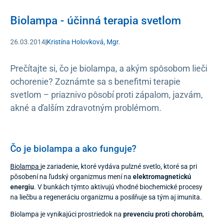
Biolampa - účinná terapia svetlom
26.03.2014
|
Kristína Holovková, Mgr.
Prečítajte si, čo je biolampa, a akým spôsobom lieči
ochorenie? Zoznámte sa s benefitmi terapie
svetlom – priaznivo pôsobí proti zápalom, jazvám,
akné a ďalším zdravotným problémom.
Čo je biolampa a ako funguje?
Biolampa
je zariadenie, ktoré vydáva pulzné svetlo, ktoré sa pri
pôsobení na ľudský organizmus mení na
elektromagnetickú
energiu
. V bunkách týmto aktivujú vhodné biochemické procesy
na liečbu a regeneráciu organizmu a posilňuje sa tým aj imunita.
Biolampa je vynikajúci prostriedok na
prevenciu proti chorobám
,