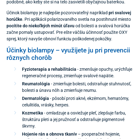
podobné, ako keby ste si na telo zasvietili obyčajnou baterkou.
Účinok biolampy je najlepšie pozorovateľný napríklad
pri svalovej
horúčke
. Pri aplikácii polarizovaného svetla na postihnuté miesto
pocítite do niekoľkých minút úľavu
od bolesti a svalová horúčka
začne pomaly ustupovať. Pre ešte väčšiu účinnosť použite OXY
sprej, ktorý navyše obnoví funkciu poškodenej pokožky.
Účinky biolampy – využijete ju pri prevencii
rôznych chorôb
Fyzioterapia a rehabilitácia
- zmenšuje opuchy, urýchľuje
regeneračné procesy, zmierňuje svalové napätie.
Reumatológia
- zmierňuje bolesti, odstraňuje stuhnutosť,
bolesti a únavu nôh a zmierňuje reumu.
Dermatológia
- pôsobí proti akné, ekzémom, hematómy,
celulitída, vrásky, herpes.
Kozmetika
- omladzuje a osviežuje pleť, zlepšuje farbu,
štruktúru pleti a jej pružnosť a odstraňuje pigmentové
škvrny.
Hojenie rán a obnova tkanív
– pooperačné hojenie,