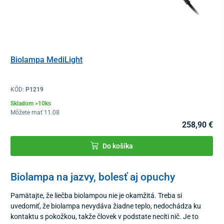
Biolampa MediLight
KÓD:
P1219
Skladom >10ks
Môžete mať 11.08
258,90 €
Do košíka
Biolampa na jazvy, bolesť aj opuchy
Pamätajte, že liečba biolampou nie je okamžitá. Treba si
uvedomiť, že biolampa nevydáva žiadne teplo, nedochádza ku
kontaktu s pokožkou, takže človek v podstate necíti nič. Je to