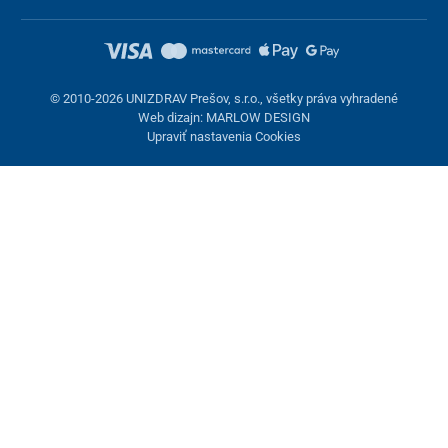
© 2010-2026 UNIZDRAV Prešov, s.r.o., všetky práva vyhradené
Web dizajn: MARLOW DESIGN
Upraviť nastavenia Cookies
Nastavenie cookies
Tieto stránky využívajú cookies. Niektoré sú nevyhnutné pre
správne fungovanie stránky, iné môžeme používať len s vaším
súhlasom. Máte možnosť odmietnuť voliteľné cookies.
Odmietnuť.
Nevyhnutne potrebné
Výkonnosť
Marketingové cookies