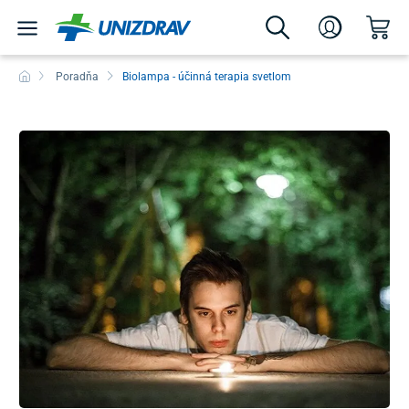
Poradňa
Biolampa - účinná terapia svetlom