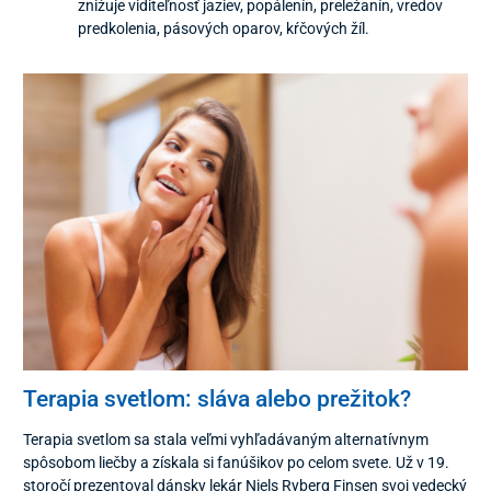
znižuje viditeľnosť jaziev, popálenín, preležanín, vredov
predkolenia, pásových oparov, kŕčových žíl.
Terapia svetlom: sláva alebo prežitok?
Terapia svetlom sa stala veľmi vyhľadávaným alternatívnym
spôsobom liečby a získala si fanúšikov po celom svete. Už v 19.
storočí prezentoval dánsky lekár Niels Ryberg Finsen svoj vedecký