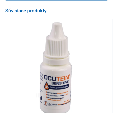
Rozmery
Súvisiace produkty
6,5 x 5,4 cm
Balenie
5 kusov