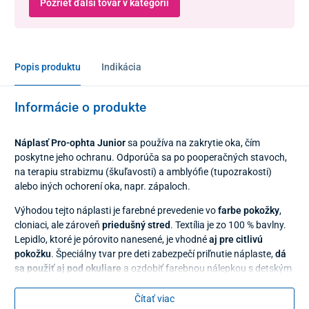
Pozrieť ďalší tovar v kategórii
Popis produktu
Indikácia
Informácie o produkte
Náplasť Pro-ophta Junior
sa používa na zakrytie oka, čím
poskytne jeho ochranu. Odporúča sa po pooperačných stavoch,
na terapiu strabizmu (škuľavosti) a amblyófie (tupozrakosti)
alebo iných ochorení oka, napr. zápaloch.
Výhodou tejto náplasti je farebné prevedenie vo
farbe pokožky
,
cloniaci, ale zároveň
priedušný stred
. Textília je zo 100 % bavlny.
Lepidlo, ktoré je pórovito nanesené, je vhodné
aj pre citlivú
pokožku
. Špeciálny tvar pre deti zabezpečí priľnutie náplaste,
dá
sa použiť aj pod okuliare
a ozdobiť farebnou nálepkou s detským
motívom. Odstránenie náplaste z oka je bezbolestné.
Tvar
náplaste je univerzálny
, teda dá sa použiť na pravé aj ľavé oko.
Čítať viac