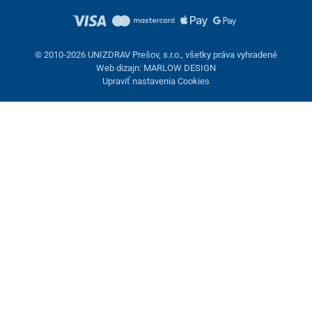
© 2010-2026 UNIZDRAV Prešov, s.r.o., všetky práva vyhradené
Web dizajn: MARLOW DESIGN
Upraviť nastavenia Cookies
Nastavenie cookies
Tieto stránky využívajú cookies. Niektoré sú nevyhnutné pre
správne fungovanie stránky, iné môžeme používať len s vaším
súhlasom. Máte možnosť odmietnuť voliteľné cookies.
Odmietnuť.
Nevyhnutne potrebné
Výkonnosť
Marketingové cookies