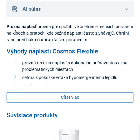
AI súhrn
Pružná náplasť
určená pre spoľahlivé ošetrenie menších poranení
na kĺboch ​​a prstoch, kde bežné náplasti často zlyhávajú. Chráni
ranu pred baktériami aj ďalším poranením.
Výhody náplasti Cosmos Flexible
pružná textilná náplasť s dokonalou priľnavosťou aj na
problematických miestach
šetrná k pokožke vďaka hypoalergénnemu lepidlu
priedušná, nezlepuje sa s ranou
Čítať viac
Balenie
8 ks s rozmerom 8 cm x 2 cm
Súvisiace produkty
12 ks s rozmerom 6 cm x 2 cm