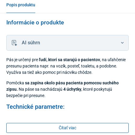
Popis produktu
Informácie o produkte
AI súhrn
Pás je určený pre
ľudí, ktorí sa starajú o pacientov
, na uľahčenie
presunu pacienta napr. na vozík, posteľ, toaletu, a podobne.
Využíva sa tiež ako pomoc pri nácviku chôdze.
Pomôcka
sa zapína okolo pásu pacienta pomocou suchého
zipsu.
Na páse sa nachádzajú
4 úchytky
, ktoré poskytujú
bezpečie pri presune.
Technické parametre:
Dĺžka pásu s úchytkami
72 cm
Čítať viac
Celková dĺžka s nastaviteľnou prackou
144 cm