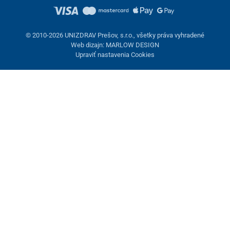
© 2010-2026 UNIZDRAV Prešov, s.r.o., všetky práva vyhradené
Web dizajn: MARLOW DESIGN
Upraviť nastavenia Cookies
Nastavenie cookies
Tieto stránky využívajú cookies. Niektoré sú nevyhnutné pre
správne fungovanie stránky, iné môžeme používať len s vaším
súhlasom. Máte možnosť odmietnuť voliteľné cookies.
Odmietnuť.
Nevyhnutne potrebné
Výkonnosť
Marketingové cookies