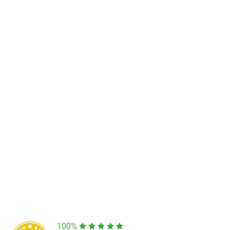
Predajňa a výdajné miesto Poprad
Námestie Sv. Egídia 2950, Poprad
052/77 818 99
poprad@unizdrav.sk
Pondelok – Piatok:
08:00 –
16:30
Dostupnosť:
Skladom >1
100%