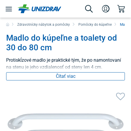
Zdravotnícky nábytok a pomôcky
Pomôcky do kúpeľne
Madlá 
Madlo do kúpeľne a toalety od
30 do 80 cm
Protiskĺzové madlo je praktické tým, že po namontovaní
na stenu je jeho vzdialenosť od steny len 4 cm.
Čítať viac