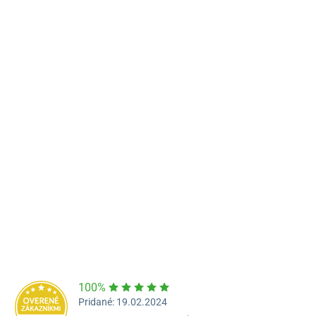
Námestie Sv. Egídia 2950, Poprad
052/77 818 99
poprad@unizdrav.sk
Pondelok – Piatok:
08:00 –
16:30
Dostupnosť:
Nedostupné
100%
Pridané: 19.02.2024