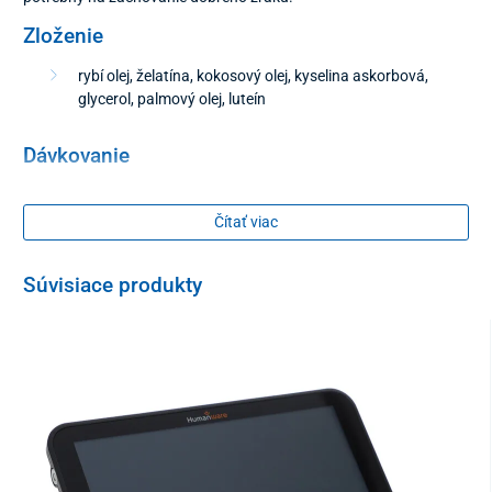
Zloženie
rybí olej, želatína, kokosový olej, kyselina askorbová,
glycerol, palmový olej, luteín
Dávkovanie
1 kapsula denne, prehltnúť
Čítať viac
Balenie
Súvisiace produkty
30 + 15 kapsúl navyše