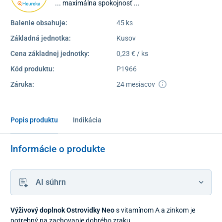
... maximálna spokojnosť ...
Balenie obsahuje:
45 ks
Základná jednotka:
Kusov
Cena základnej jednotky:
0,23 € / ks
Kód produktu:
P1966
Záruka:
24 mesiacov
Popis produktu
Indikácia
Informácie o produkte
AI súhrn
Výživový doplnok Ostrovidky Neo
s vitamínom A a zinkom je
potrebný na zachovanie dobrého zraku.