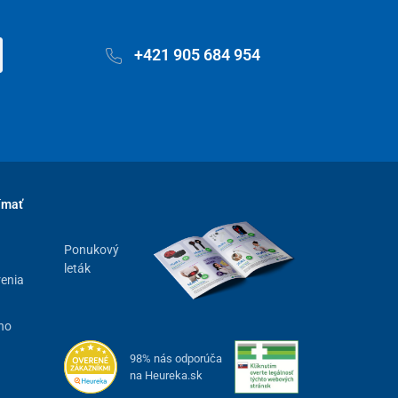
+421 905 684 954
ímať
Ponukový
leták
renia
ho
98% nás odporúča
na Heureka.sk