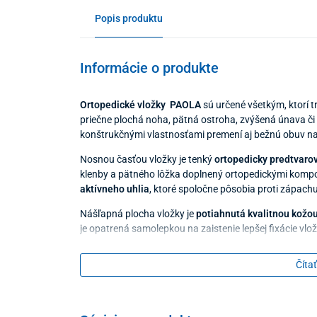
Popis produktu
Informácie o produkte
Ortopedické vložky PAOLA
sú určené všetkým, ktorí t
priečne plochá noha, pätná ostroha, zvýšená únava či b
konštrukčnými vlastnosťami premení aj bežnú obuv na
Nosnou časťou vložky je tenký
ortopedicky predtvaro
klenby a pätného lôžka doplnený ortopedickými kompo
aktívneho uhlia
, ktoré spoločne pôsobia proti zápachu
Nášľapná plocha vložky je
potiahnutá kvalitnou kožo
je opatrená samolepkou na zaistenie lepšej fixácie vlož
Návod na použitie
Čítať
pri celodennom nosení je vhodné vložky z obuvi v
vlhkou handričkou