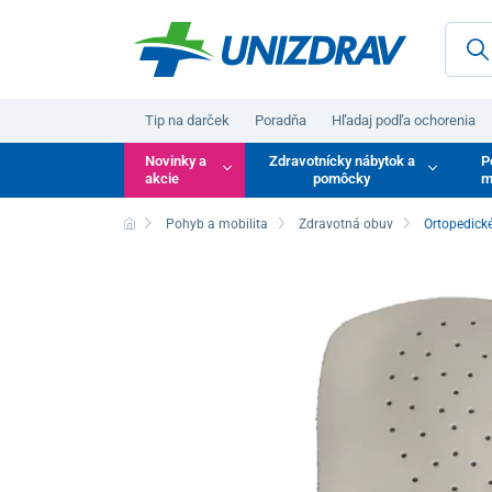
Tip na darček
Poradňa
Hľadaj podľa ochorenia
Novinky a
Zdravotnícky nábytok a
P
akcie
pomôcky
m
Pohyb a mobilita
Zdravotná obuv
Ortopedick