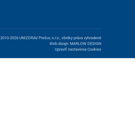
2010-2026 UNIZDRAV Prešov, s.r.o., všetky práva vyhradené
Web dizajn: MARLOW DESIGN
Upraviť nastavenia Cookies
možnosť odmietnuť voliteľné cookies.
Odmietnuť.