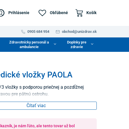
Prihlásenie
Obľúbené
Košík
0905 684 954
obchod@unizdrav.sk
Zdravotnícky personál a
Doplnky pre
ambulancie
zdravie
dické vložky PAOLA
/3 vložky s podporou priečnej a pozdĺžnej
ravou pre pätnú ostrohu.
Čítať viac
azník, je nám ľúto, ale tento tovar už bol