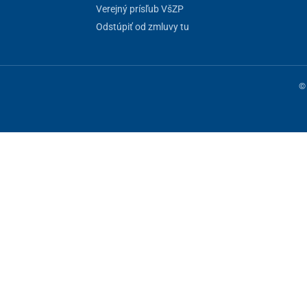
Verejný prísľub VšZP
Odstúpiť od zmluvy tu
© 
ne fungovanie stránky, iné môžeme používať len s vaším súhlasom. Máte 