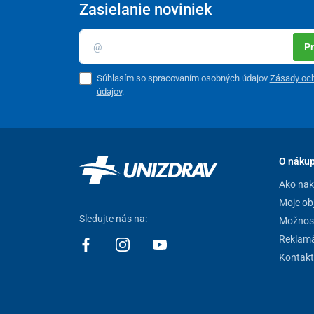
Zasielanie noviniek
Pr
Súhlasím so spracovaním osobných údajov
Zásady oc
údajov
.
O náku
Ako na
Moje ob
Sledujte nás na:
Možnost
Reklamá
Kontakt