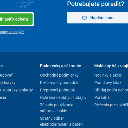
Potrebujete poradiť?
Napíšte nám
ihlásiť k odberu
hrany osobných
pe
Podmienky a súkromie
Mohlo by Vás zauj
kupovať
Obchodné podmienky
Novinky a akcie
jednávky
Reklamačný poriadok
Ponukový leták
i dopravy a platby
Prepravný poriadok
Hľadaj podľa ocho
cia
Ochrana osobných údajov
Poradňa
Zásady používania
Riešenia pre každé
súborov cookie
Spätný odber
elektrozariadení a batérií