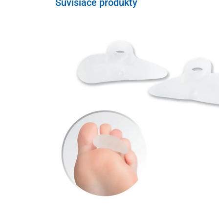
Súvisiace produkty
Materiál
koža
laminátový skelet
latex-carbon
Balenie
1 pár