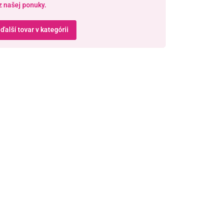
z našej ponuky.
 ďalší tovar v kategórii