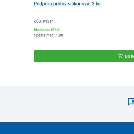
Podpora prstov silikónová, 2 ks
KÓD:
P1514
Skladom >10bal.
Môžete mať 11.08
Do k