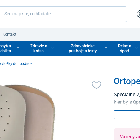
Kontakt
ohyb a
Zdravie a
Zdravotnícke
Relax a
obilita
krása
prístroje a testy
šport
é vložky do topánok
Ortope
Špeciálne 2
klenby s úp
Vážený zák