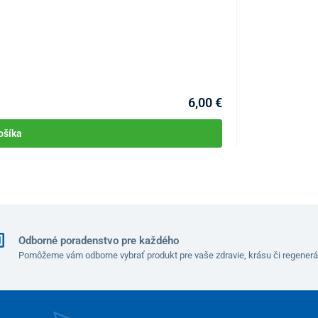
Ortopedické vlo
KÓD:
P1592
6,00 €
ošíka
Odborné poradenstvo pre každého
Pomôžeme vám odborne vybrať produkt pre vaše zdravie, krásu či regenerá