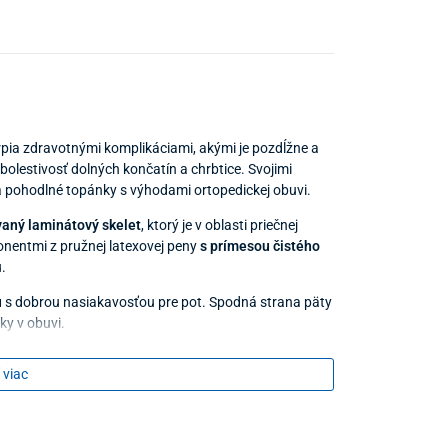
rpia zdravotnými komplikáciami, akými je pozdĺžne a
olestivosť dolných končatín a chrbtice. Svojimi
 pohodlné topánky s výhodami ortopedickej obuvi.
vaný laminátový skelet
, ktorý je v oblasti priečnej
nentmi z pružnej latexovej peny
s prímesou čistého
.
u
s dobrou nasiakavosťou pre pot. Spodná strana päty
ky v obuvi.
 viac
ybrať, vysušiť pri izbovej teplote, prípadne ich utrieť