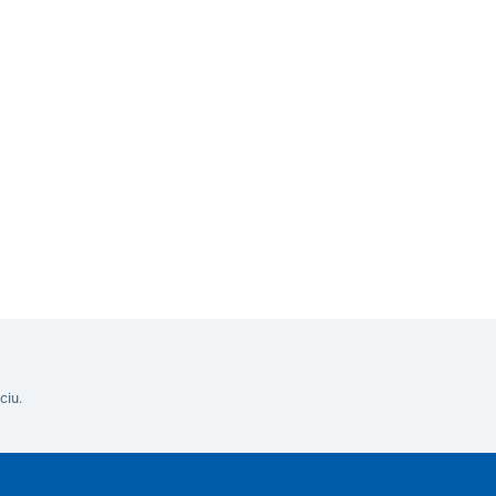
žky s aktívnym uhlím
Varianty
ciu.