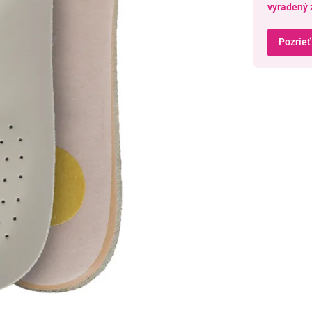
vyradený 
Pozrieť