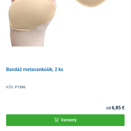
Bandáž metavankúšik, 2 ks
KÓD:
P1586
6,85 €
od
Varianty