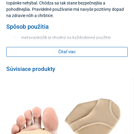
topánke nehýbal. Chôdza sa tak stane bezpečnejšia a
pohodlnejšia. Pravidelné používanie má navyše pozitívny dopad
na zdravie nôh a chrbtice.
Spôsob použitia
metavankúšik je vhodný na každodenné použitie
udržiava sa jednoducho pomocou umytia mydlom vo
vlažnej vode
Čítať viac
na zaistenie ľahšej aplikácie je dobré pomôcku osušiť a
zasypať telovým púdrom
Súvisiace produkty
Materiál
silikónový gél
Balenie
2 kusy