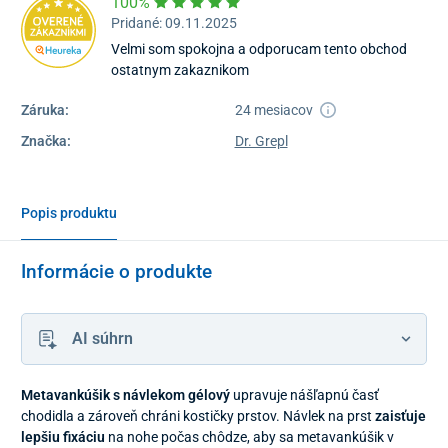
100%
Pridané: 09.11.2025
Velmi som spokojna a odporucam tento obchod
ostatnym zakaznikom
Záruka:
24 mesiacov
Značka:
Dr. Grepl
Popis produktu
Informácie o produkte
AI súhrn
Metavankúšik s návlekom gélový
upravuje nášľapnú časť
chodidla a zároveň chráni kostičky prstov. Návlek na prst
zaisťuje
lepšiu fixáciu
na nohe počas chôdze, aby sa metavankúšik v