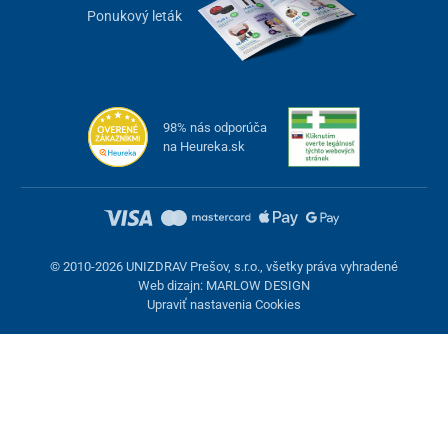
Ponukový leták
98% nás odporúča
na Heureka.sk
© 2010-2026 UNIZDRAV Prešov, s.r.o., všetky práva vyhradené
Web dizajn: MARLOW DESIGN
Upraviť nastavenia Cookies
Nastavenie cookies
Tieto stránky využívajú cookies. Niektoré sú nevyhnutné pre
správne fungovanie stránky, iné môžeme používať len s vaším