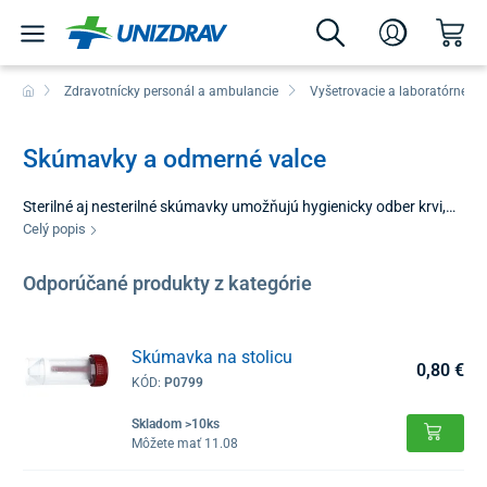
Zdravotnícky personál a ambulancie
Vyšetrovacie a laboratórne p
Skúmavky a odmerné valce
Sterilné aj nesterilné skúmavky umožňujú hygienicky odber krvi,
moču alebo stolice. Odmerné valce slúžia na meranie objemu
Celý popis
kvapalín.
Odporúčané produkty z kategórie
Skúmavka na stolicu
0,80 €
KÓD:
P0799
Skladom >10ks
Môžete mať 11.08