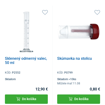
Sklenený odmerný valec,
Skúmavka na stolicu
50 ml
KÓD:
P2552
KÓD:
P0799
Skladom
Skladom >10ks
Môžete mať 11.08
12,90 €
0,80 €
Do košíka
Do košíka