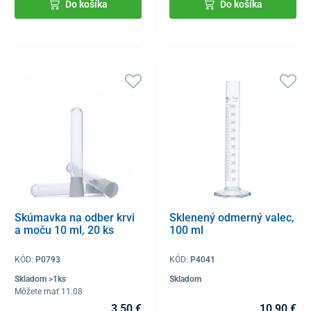
Do košíka
Do košíka
Skúmavka na odber krvi
Sklenený odmerný valec,
a moču 10 ml, 20 ks
100 ml
KÓD:
P0793
KÓD:
P4041
Skladom >1ks
Skladom
Môžete mať 11.08
3,50 €
10,90 €