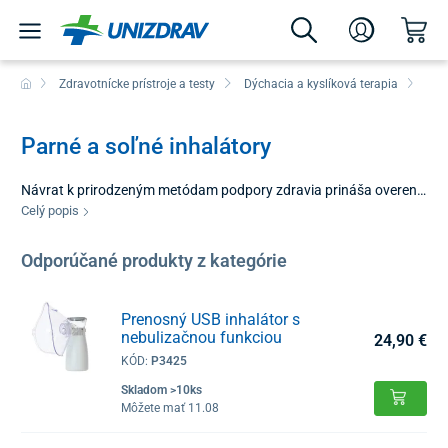
Zdravotnícke prístroje a testy
Dýchacia a kyslíková terapia
Inh
Parné a soľné inhalátory
Návrat k prirodzeným metódam podpory zdravia prináša overené
výsledky, najmä ak ide o horné dýchacie cesty. Kategória parné a
Celý popis
soľné inhalátory spája výhody vlhkého tepla a čistiacich vlastností
minerálov. Tieto zariadenia sú navrhnuté tak, aby simulovali
Odporúčané produkty z kategórie
blahodarné prostredie prímorských oblastí alebo liečivých
termálnych prameňov priamo u vás doma. Ideálne riešenie pre
tých, ktorí uprednostňujú neinvazívnu cestu k čistému dýchaniu.
Prenosný USB inhalátor s
nebulizačnou funkciou
24,90 €
KÓD:
P3425
Skladom >10ks
Môžete mať 11.08