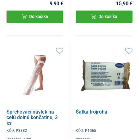
9,90 €
15,90 €
Do košíka
Do košíka
Sprchovací návlek na
Šatka trojrohá
celú dolnú končatinu, 3
ks
KÓD:
P3832
KÓD:
P1065