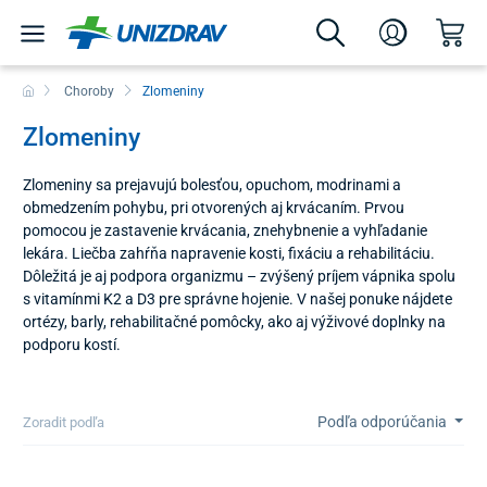
Choroby
Zlomeniny
Zlomeniny
Zlomeniny sa prejavujú bolesťou, opuchom, modrinami a
obmedzením pohybu, pri otvorených aj krvácaním. Prvou
pomocou je zastavenie krvácania, znehybnenie a vyhľadanie
lekára. Liečba zahŕňa napravenie kosti, fixáciu a rehabilitáciu.
Dôležitá je aj podpora organizmu – zvýšený príjem vápnika spolu
s vitamínmi K2 a D3 pre správne hojenie. V našej ponuke nájdete
ortézy, barly, rehabilitačné pomôcky, ako aj výživové doplnky na
podporu kostí.
Podľa odporúčania
Zoradit podľa