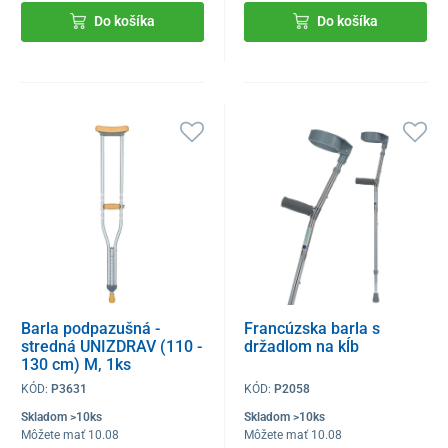
Do košíka
Do košíka
Barla podpazušná -
Francúzska barla s
stredná UNIZDRAV (110 -
držadlom na kĺb
130 cm) M, 1ks
KÓD:
P3631
KÓD:
P2058
Skladom >10ks
Skladom >10ks
Môžete mať 10.08
Môžete mať 10.08