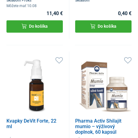
Skladom >10ks
Skladom
Môžete mať 10.08
11,40 €
0,40 €
Do košíka
Do košíka
Kvapky DeVit Forte, 22
Pharma Activ Shilajit
ml
mumio – výživový
doplnok, 60 kapsúl