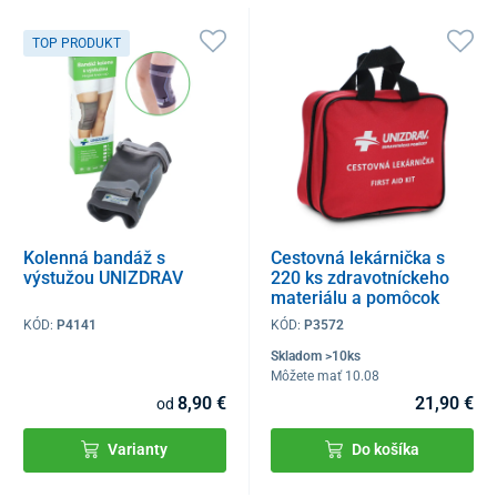
TOP PRODUKT
Kolenná bandáž s
Cestovná lekárnička s
výstužou UNIZDRAV
220 ks zdravotníckeho
materiálu a pomôcok
KÓD:
P4141
KÓD:
P3572
Skladom >10ks
Môžete mať 10.08
8,90 €
21,90 €
od
Varianty
Do košíka