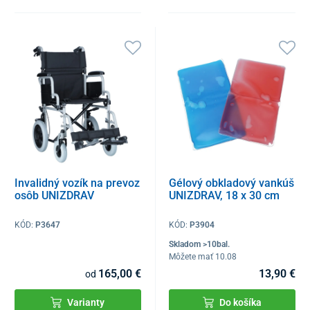
Invalidný vozík na prevoz
Gélový obkladový vankúš
osôb UNIZDRAV
UNIZDRAV, 18 x 30 cm
KÓD:
P3647
KÓD:
P3904
Skladom >10bal.
Môžete mať 10.08
165,00 €
13,90 €
od
Varianty
Do košíka