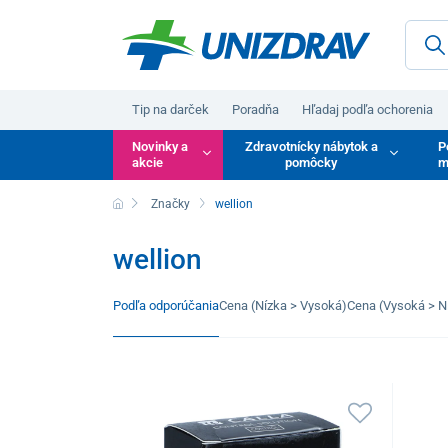
Tip na darček
Poradňa
Hľadaj podľa ochorenia
Novinky a
Zdravotnícky nábytok a
P
akcie
pomôcky
m
Značky
wellion
wellion
Podľa odporúčania
Cena (Nízka > Vysoká)
Cena (Vysoká > N