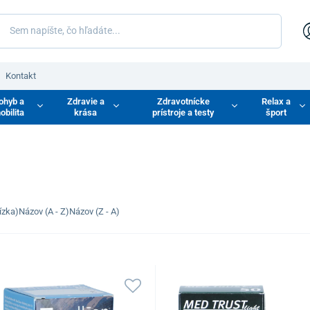
Kontakt
ohyb a
Zdravie a
Zdravotnícke
Relax a
obilita
krása
prístroje a testy
šport
ízka)
Názov (A - Z)
Názov (Z - A)