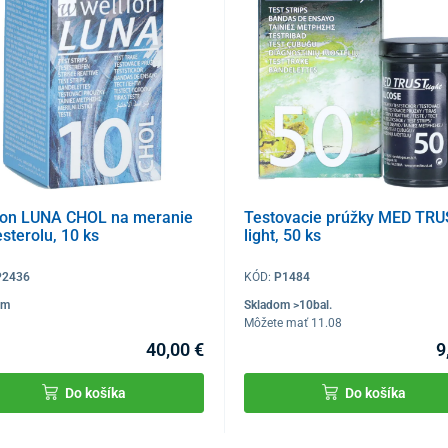
ion LUNA CHOL na meranie
Testovacie prúžky MED TR
esterolu, 10 ks
light, 50 ks
P2436
KÓD:
P1484
om
Skladom >10bal.
Môžete mať 11.08
40,00 €
9
Do košíka
Do košíka