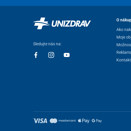
O náku
Ako na
Moje ob
Sledujte nás na:
Možnost
Reklamá
Kontakt