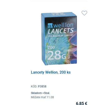
Lancety Wellion, 200 ks
KÓD:
P3858
Skladom >5bal.
Môžete mať 11.08
6,85 €