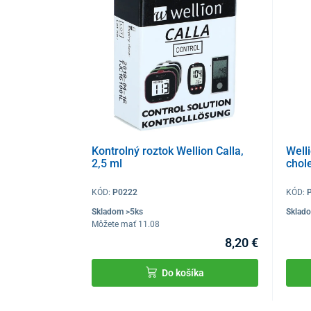
Kontrolný roztok Wellion Calla,
Well
2,5 ml
chol
KÓD:
P0222
KÓD:
Skladom >5ks
Sklad
Môžete mať 11.08
8,20 €
Do košíka