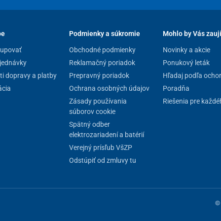
pe
Podmienky a súkromie
Mohlo by Vás zauj
kupovať
Obchodné podmienky
Novinky a akcie
jednávky
Reklamačný poriadok
Ponukový leták
i dopravy a platby
Prepravný poriadok
Hľadaj podľa ocho
cia
Ochrana osobných údajov
Poradňa
Zásady používania
Riešenia pre každé
súborov cookie
Spätný odber
elektrozariadení a batérií
Verejný prísľub VšZP
Odstúpiť od zmluvy tu
© 