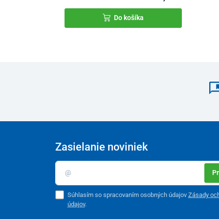
Do košíka
Zasielanie noviniek
Pr
Súhlasím so spracovaním osobných údajov
Zásady oc
údajov
.