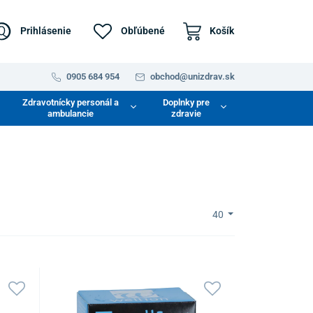
Prihlásenie
Obľúbené
Košík
0905 684 954
obchod@unizdrav.sk
Zdravotnícky personál a
Doplnky pre
ambulancie
zdravie
40