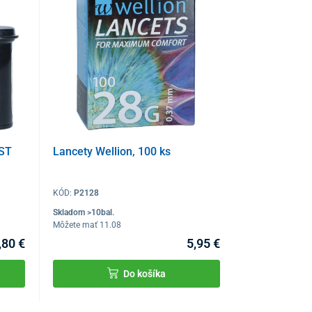
UST
Lancety Wellion, 100 ks
KÓD:
P2128
Skladom >10bal.
Môžete mať 11.08
,80 €
5,95 €
Do košíka