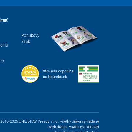
ímať
Ponukový
leták
renia
ho
98% nás odporúča
na Heureka.sk
2010-2026 UNIZDRAV Prešov, s.r.o., všetky práva vyhradené
Web dizajn: MARLOW DESIGN