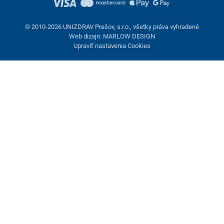
© 2010-2026 UNIZDRAV Prešov, s.r.o., všetky práva vyhradené
Web dizajn: MARLOW DESIGN
Upraviť nastavenia Cookies
Nastavenie cookies
Tieto stránky využívajú cookies. Niektoré sú nevyhnutné pre
správne fungovanie stránky, iné môžeme používať len s vaším
súhlasom. Máte možnosť odmietnuť voliteľné cookies.
Odmietnuť.
Nevyhnutne potrebné
Výkonnosť
Marketingové cookies