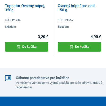
Topnatur Ovsený nápoj,
Ovsený kúpeľ pre deti,
350g
150 g
KÓD:
P1734
KÓD:
P1657
Skladom
Skladom
3,20 €
4,90 €
Do košíka
Do košíka
Odborné poradenstvo pre každého
Pomôžeme vám odborne vybrať produkt pre vaše zdravie, krásu či
regeneráciu.