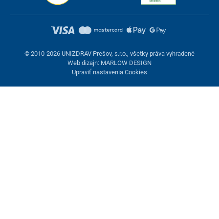
© 2010-2026 UNIZDRAV Prešov, s.r.o., všetky práva vyhradené
Web dizajn: MARLOW DESIGN
Upraviť nastavenia Cookies
Nastavenie cookies
Tieto stránky využívajú cookies. Niektoré sú nevyhnutné pre
správne fungovanie stránky, iné môžeme používať len s vaším
súhlasom. Máte možnosť odmietnuť voliteľné cookies.
Odmietnuť.
Nevyhnutne potrebné
Výkonnosť
Marketingové cookies