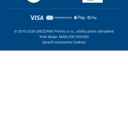
© 2010-2026 UNIZDRAV Prešov, s.r.o., všetky práva vyhradené
Web dizajn: MARLOW DESIGN
Upraviť nastavenia Cookies
Nastavenie cookies
Tieto stránky využívajú cookies. Niektoré sú nevyhnutné pre
správne fungovanie stránky, iné môžeme používať len s vaším
súhlasom. Máte možnosť odmietnuť voliteľné cookies.
Odmietnuť.
Nevyhnutne potrebné
Výkonnosť
Marketingové cookies