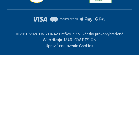
© 2010-2026 UNIZDRAV Prešov, s.r.o., všetky práva vyhradené
Web dizajn: MARLOW DESIGN
Upraviť nastavenia Cookies
Nastavenie cookies
Tieto stránky využívajú cookies. Niektoré sú nevyhnutné pre
správne fungovanie stránky, iné môžeme používať len s vaším
súhlasom. Máte možnosť odmietnuť voliteľné cookies.
Odmietnuť.
Nevyhnutne potrebné
Výkonnosť
Marketingové cookies