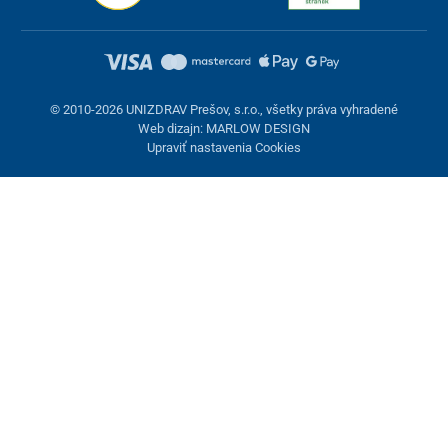
© 2010-2026 UNIZDRAV Prešov, s.r.o., všetky práva vyhradené
Web dizajn: MARLOW DESIGN
Upraviť nastavenia Cookies
Nastavenie cookies
Tieto stránky využívajú cookies. Niektoré sú nevyhnutné pre
správne fungovanie stránky, iné môžeme používať len s vaším
súhlasom. Máte možnosť odmietnuť voliteľné cookies.
Odmietnuť.
Nevyhnutne potrebné
Výkonnosť
Marketingové cookies