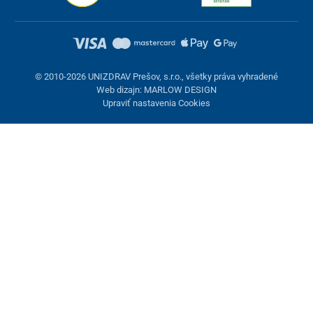
© 2010-2026 UNIZDRAV Prešov, s.r.o., všetky práva vyhradené
Web dizajn: MARLOW DESIGN
Upraviť nastavenia Cookies
Nastavenie cookies
Tieto stránky využívajú cookies. Niektoré sú nevyhnutné pre
správne fungovanie stránky, iné môžeme používať len s vaším
súhlasom. Máte možnosť odmietnuť voliteľné cookies.
Odmietnuť.
Nevyhnutne potrebné
Výkonnosť
Marketingové cookies