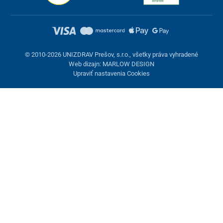
© 2010-2026 UNIZDRAV Prešov, s.r.o., všetky práva vyhradené
Web dizajn: MARLOW DESIGN
Upraviť nastavenia Cookies
Nastavenie cookies
Tieto stránky využívajú cookies. Niektoré sú nevyhnutné pre
správne fungovanie stránky, iné môžeme používať len s vaším
súhlasom. Máte možnosť odmietnuť voliteľné cookies.
Odmietnuť.
Nevyhnutne potrebné
Výkonnosť
Marketingové cookies