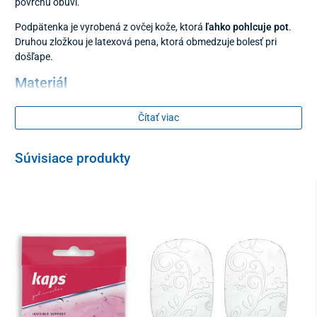
povrchu obuvi.
Podpätenka je vyrobená z ovčej kože, ktorá
ľahko pohlcuje pot
.
Druhou zložkou je latexová pena, ktorá obmedzuje bolesť pri
došľape.
Materiál
ovčia useň
Čítať viac
latexová pena
samolepiaca vrstva
Súvisiace produkty
Balenie
2 kusy