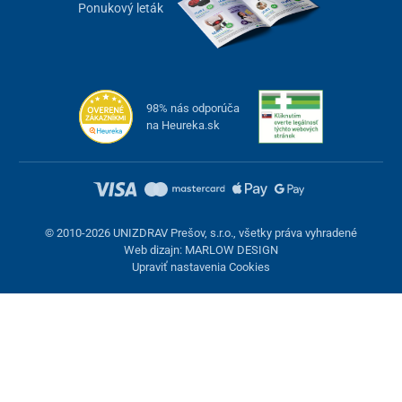
Ponukový leták
98% nás odporúča
na Heureka.sk
© 2010-2026 UNIZDRAV Prešov, s.r.o., všetky práva vyhradené
Web dizajn: MARLOW DESIGN
Upraviť nastavenia Cookies
Nastavenie cookies
Tieto stránky využívajú cookies. Niektoré sú nevyhnutné pre
správne fungovanie stránky, iné môžeme používať len s vaším