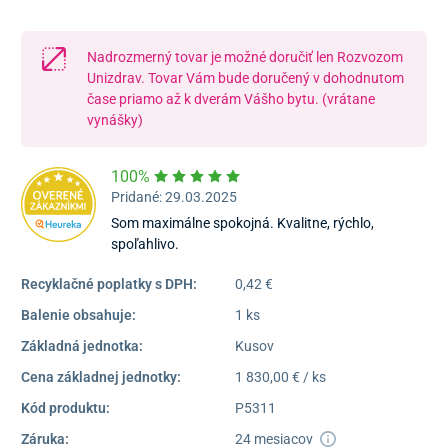
Nadrozmerný tovar je možné doručiť len Rozvozom
Unizdrav. Tovar Vám bude doručený v dohodnutom
čase priamo až k dverám Vášho bytu. (vrátane
vynášky)
100%
Pridané: 29.03.2025
Som maximálne spokojná. Kvalitne, rýchlo,
spoľahlivo.
Recyklačné poplatky s DPH:
0,42 €
Balenie obsahuje:
1 ks
Základná jednotka:
Kusov
Cena základnej jednotky:
1 830,00 € / ks
Kód produktu:
P5311
Záruka:
24 mesiacov