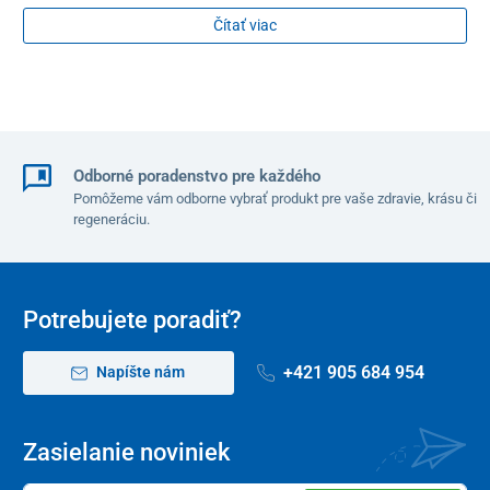
pôjde o klasické denné presuny alebo rekreačné prímestské výlety,
Čítať viac
s Chopprom UNIZDRAV si zaručene užijete každú jazdu.
Odborné poradenstvo pre každého
Pomôžeme vám odborne vybrať produkt pre vaše zdravie, krásu či
regeneráciu.
Potrebujete poradiť?
+421 905 684 954
Napíšte nám
Zasielanie noviniek