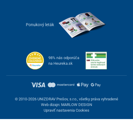
Ponukový leták
98% nás odporúča
na Heureka.sk
Extra široké pneumatiky a odpruženie pre
stabilnú jazdu
Dvojkolesový elektrický Chopper UNIZDRAV je vybavený
© 2010-2026 UNIZDRAV Prešov, s.r.o., všetky práva vyhradené
robustnými "fat" pneumatikami
, ktoré zabezpečujú
výbornú
Web dizajn: MARLOW DESIGN
stabilitu, priľnavosť k vozovke a kratšiu brzdnú dráhu
. Ešte
Upraviť nastavenia Cookies
vyššiu úroveň pohodlia poskytne
predné hydraulické odpruženie
v kombinácii so
zadnými vzduchovými tlmičmi
, ktoré účinne tlmia
nárazy a prispievajú k plynulej jazde v akýchkoľvek podmienkach.