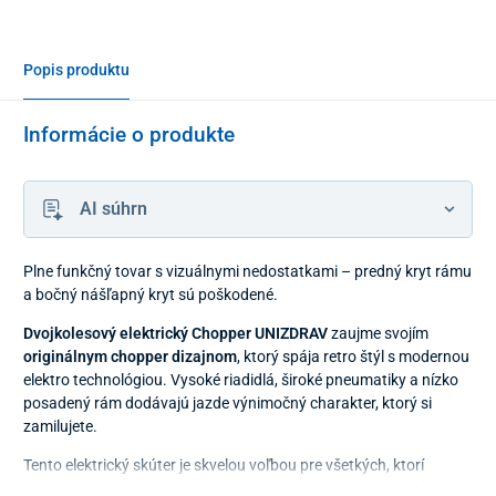
Popis produktu
Informácie o produkte
AI súhrn
Plne funkčný tovar s vizuálnymi nedostatkami – predný kryt rámu
a bočný nášľapný kryt sú poškodené.
Dvojkolesový elektrický Chopper UNIZDRAV
zaujme svojím
originálnym chopper dizajnom
, ktorý spája retro štýl s modernou
elektro technológiou. Vysoké riadidlá, široké pneumatiky a nízko
posadený rám dodávajú jazde výnimočný charakter, ktorý si
zamilujete.
Tento elektrický skúter je skvelou voľbou pre všetkých, ktorí
hľadajú
štýlový dopravný prostriedok bez hluku a emisií
. Či už