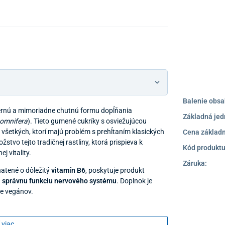
Balenie obsa
rnú a mimoriadne chutnú formu dopĺňania
Základná jed
somnifera
). Tieto gumené cukríky s osviežujúcou
 všetkých, ktorí majú problém s prehĺtaním klasických
Cena základn
stvo tejto tradičnej rastliny, ktorá prispieva k
Kód produktu
 vitality.
Záruka:
hatené o dôležitý
vitamín
B6
, poskytuje produkt
a
správnu funkciu nervového systému
. Doplnok je
re vegánov.
 viac