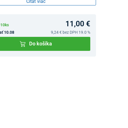
Čítať viac
11,00 €
>10ks
ať 10.08
9,24 €
bez DPH 19.0 %
Do košíka
v predajniach
jný Showroom Bratislava
Ivanská cesta 4337/2,
Bratislava
0903 942 779, 02/222 009
31
bratislava@unizdrav.sk
Pondelok –
08:00 –