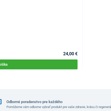
Magnézium bisg
ashwagandhy 10:1 (koreň)
(Withania somnifera)
,
šťavy, regulátory kyslosti (kyselina citrónová, citrát
KÓD:
P3534
ský vosk a rastlinný olej), vitamín B6
Skladom >10bal.
Môžete mať 10.08
24,00 €
ošíka
2 gumené medvedíky
*RVH
150 mg
–
1,4 mg
100 %
Odborné poradenstvo pre každého
Pomôžeme vám odborne vybrať produkt pre vaše zdravie, krásu či regenerá