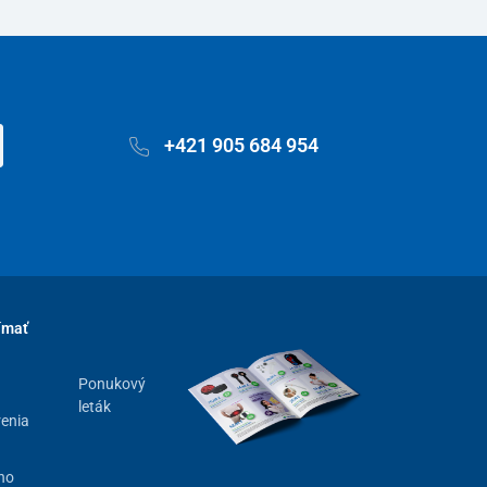
+421 905 684 954
ímať
Ponukový
leták
renia
ho