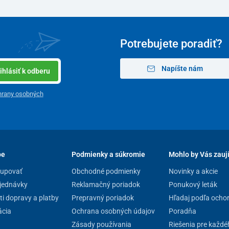
Potrebujete poradiť?
e s § 19 ods. 1 písm. e) zákona o ochrane
 odstúpiť od kúpnej zmluvy, keďže ide o tovar, ktorý z
Napíšte nám
ihlásiť k odberu
po jeho otvorení a použití. Výnimkou sú prípady
hrany osobných
pe
Podmienky a súkromie
Mohlo by Vás zauj
kupovať
Obchodné podmienky
Novinky a akcie
jednávky
Reklamačný poriadok
Ponukový leták
i dopravy a platby
Prepravný poriadok
Hľadaj podľa ocho
cia
Ochrana osobných údajov
Poradňa
Zásady používania
Riešenia pre každé