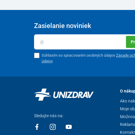
Balenie
60 kapsúl
Zasielanie noviniek
Tento produkt je dodávaný v ochrannom obale. V súlad
spotrebiteľa nie je možné po porušení ochranného obalu
Pr
dôvodu ochrany zdravia a hygieny nie je vhodné vrátiť 
oprávnenej reklamácie alebo výrobnej chyby.
Súhlasím so spracovaním osobných údajov
Zásady oc
údajov
.
O náku
Ako na
Moje ob
Sledujte nás na:
Možnost
Reklamá
Kontakt