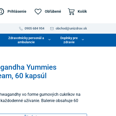
Prihlásenie
Obľúbené
Košík
0905 684 954
obchod@unizdrav.sk
Zdravotnícky personál a
Doplnky pre
ambulancie
zdravie
gandha Yummies
am, 60 kapsúl
ashwagandhy vo forme gumových cukríkov na
každodenné užívanie. Balenie obsahuje 60