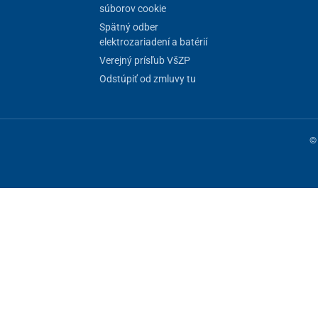
súborov cookie
Spätný odber
elektrozariadení a batérií
Verejný prísľub VšZP
Odstúpiť od zmluvy tu
© 
ne fungovanie stránky, iné môžeme používať len s vaším súhlasom. Máte 