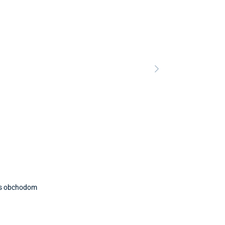
Predajňa a 
ť s obchodom
Predajňa a