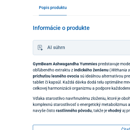
Popis produktu
Informácie o produkte
AI súhrn
GymBeam Ashwagandha Yummies
predstavuje mode
obľúbeného extraktu z
indického ženšenu
(
Withania 
príchuťou lesného ovocia
sú ideálnou alternatívou pre
tabliet či kapsúl. Každá dávka dodá telu optimálne množ
celkovej harmonizácii organizmu a podpore každodennej
Vďaka starostlivo navrhnutému zloženiu, ktoré je obo
komplexnú starostlivosť o energetický metabolizmus 
navyše čisto
rastlinného pôvodu,
takže je
vhodný
aj p
Výhody produktu
Čítať