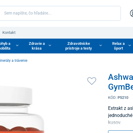
Kontakt
ohyb a
Zdravie a
Zdravotnícke
Relax a
obilita
krása
prístroje a testy
šport
inerály a trávenie
Ashwa
GymBe
KÓD:
P5210
Extrakt z 
jednoduché 
kusov.