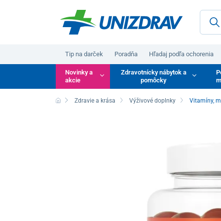
Tip na darček
Poradňa
Hľadaj podľa ochorenia
Novinky a
Zdravotnícky nábytok a
P
akcie
pomôcky
m
Zdravie a krása
Výživové doplnky
Vitamíny, m