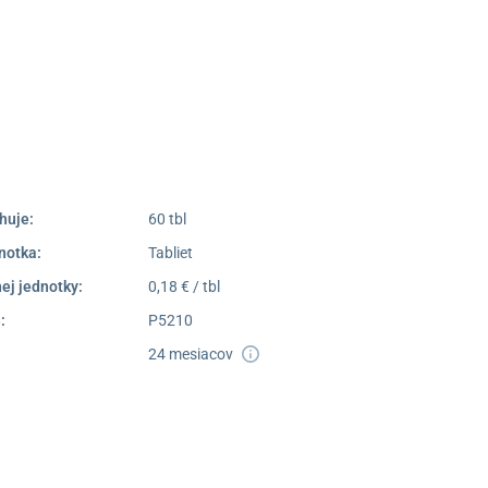
Poprad
052/77 818 99
poprad@unizdrav.sk
Pondelok –
08:00 –
Piatok:
16:30
Dostupnosť:
Nedostupné
huje:
60 tbl
notka:
Tabliet
ej jednotky:
0,18 € / tbl
:
P5210
24 mesiacov