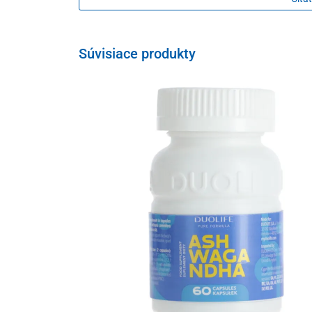
obsahuje kvalitný
extrakt z koreňa ashwagan
je obohatený o
vitamín B6
, ktorý prispieva k 
podporuje
optimálne
fungovanie nervového s
Súvisiace produkty
prispieva k zníženiu vyčerpania
a
únavy
má formu lahodných gumených cukríkov s
prí
predstavuje praktické a pohodlné užívanie ke
je kompletne bez živočíšnych zložiek,
vhodný p
Odporúčané dávkovanie
2 gumené cukríky denne
Upozornenie
výrobok nie je náhradou pestrej a vyváženej st
neprekračujte odporúčanú dennú dávku
skladujte v suchu pri teplote do 25 °C
chráňte pred mrazom a priamym slnečným ži
nevhodné pre deti, tehotné a dojčiace ženy