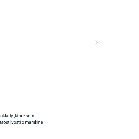
Predajňa a 
poklady ,ktoré som
Predajňa a
tarostlivosti o mamkine