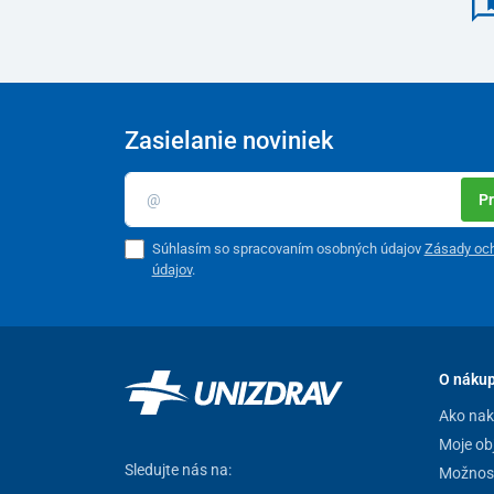
Tento produkt je dodávaný v ochrannom obale. V súlad
spotrebiteľa nie je možné po porušeníochranného obalu
dôvodu ochrany zdravia a hygieny nie je vhodné vrátiť 
tovar použitý výlučne spôsobompotrebným na zistenie 
reklamácie alebo výrobnej chyby.
Zasielanie noviniek
Pr
Súhlasím so spracovaním osobných údajov
Zásady oc
údajov
.
O náku
Ako na
Moje ob
Sledujte nás na:
Možnost