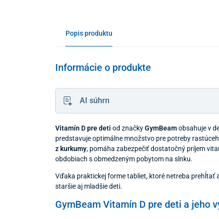
Popis produktu
Informácie o produkte
AI súhrn
Vitamín D pre deti
od značky
GymBeam
obsahuje v d
predstavuje optimálne množstvo pre potreby rastúceh
z kurkumy
, pomáha zabezpečiť dostatočný príjem vit
obdobiach s obmedzeným pobytom na slnku.
Vďaka praktickej forme tabliet, ktoré netreba prehĺtať 
staršie aj mladšie deti.
GymBeam Vitamín D pre deti a jeho 