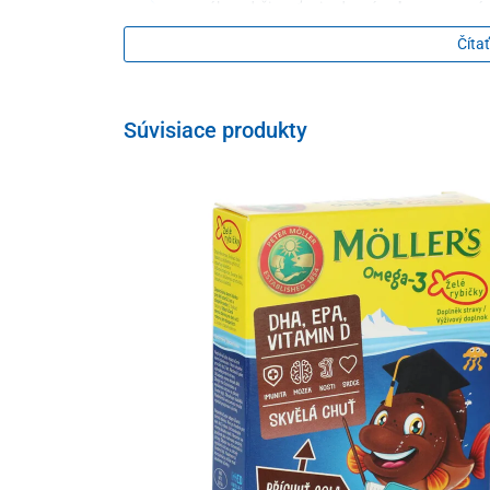
pomáha udržiavať prirodzenú
ochranu
a sprá
prispieva k udržaniu
zdravých zubov aj kostí
Čítať
podporuje
správnu funkciu svalov
pomáha so
správnym vstrebávaním fosforu a
Súvisiace produkty
Odporúčané dávkovanie
1 tableta denne
neprekračujte odporúčané denné dávkovanie, v
vyváženej stravy, pre správne fungovanie orga
strava
Upozornenie
nekonzumujte v prípade precitlivenosti na akú
prípravok nie je vhodný pre deti do 3 rokov
skladujte mimo dosahu malých detí
skladujte pri izbovej teplote, na suchom mies