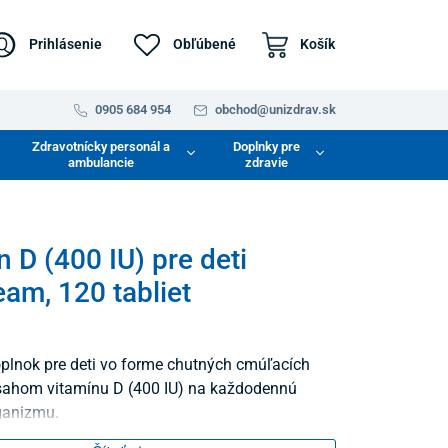
Prihlásenie
Obľúbené
Košík
0905 684 954
obchod@unizdrav.sk
Zdravotnícky personál a
Doplnky pre
ambulancie
zdravie
n D (400 IU) pre deti
m, 120 tabliet
plnok pre deti vo forme chutných cmúľacích
bsahom vitamínu D (400 IU) na každodennú
ganizmu.