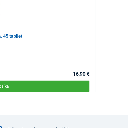
i (kyselina citrónová, kyselina L-askorbová), aróma,
kyselín), vitamín D (cholekalciferol), sladidlá
 (koreň) (Curcuma longa) (95% kurkumín)
 45 tabliet
Lízanky HerbalS
KÓD:
P4554
1 tableta
*RVH
Skladom
10 μg (400 IU)
200 %
16,90 €
1 mg
–
ošíka