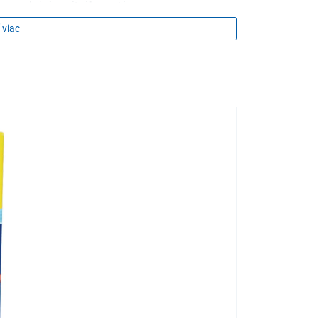
vnu reakciu
imunitného systému
 viac
 vápnika
ýživový doplnok neslúži ako náhrada pestrej a
nizmu je dôležitý zdravý životný štýl a vyvážená
koľvek zložku výrobku
te, mimo priameho slnečného žiarenia