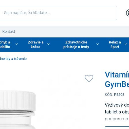
Kontakt
ohyb a
Zdravie a
Zdravotnícke
Relax a
obilita
krása
prístroje a testy
šport
inerály a trávenie
Vitamí
GymBea
KÓD:
P5203
Výživový do
tabliet s o
podporu or