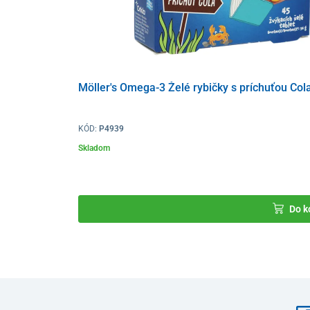
Zloženie
objemové činidlo (sorbitol), regulátory kyslost
protihrudkujúca látka (horečnaté soli mastných 
(sorbitol, sukralóza), extrakt z kurkumy 24:1
Möller's Omega-3 Želé rybičky s príchuťou Cola,
Tabuľka zložiek
KÓD:
P4939
Účinné látky
Skladom
Vitamín D
Extrakt z kurkumy 24:1 (Curcuma longa)
Do k
*RVH – referenčná výživová hodnota živín
Balenie
120 tabliet