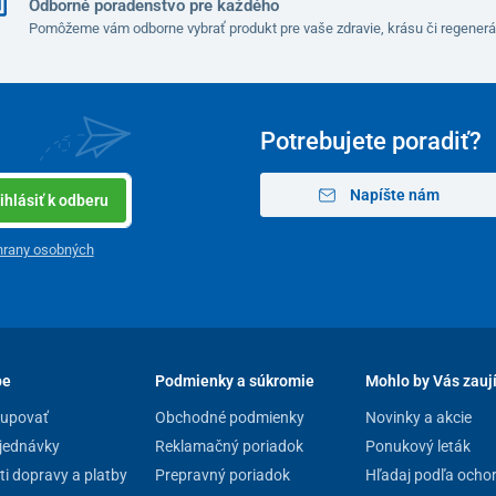
Odborné poradenstvo pre každého
e s § 19 ods. 1 písm. e) zákona o ochrane
Pomôžeme vám odborne vybrať produkt pre vaše zdravie, krásu či regenerá
 odstúpiť od kúpnej zmluvy, keďže ide o tovar, ktorý z
po jeho otvorení a použití. Výnimkou sú prípady, ak bol
povahy, vlastnosti a funkčnosti a oprávnenej
Potrebujete poradiť?
Napíšte nám
ihlásiť k odberu
hrany osobných
pe
Podmienky a súkromie
Mohlo by Vás zauj
kupovať
Obchodné podmienky
Novinky a akcie
jednávky
Reklamačný poriadok
Ponukový leták
i dopravy a platby
Prepravný poriadok
Hľadaj podľa ocho