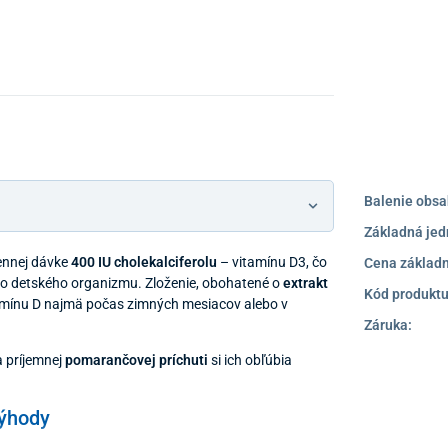
Balenie obsa
Základná jed
ennej dávke
400 IU cholekalciferolu
– vitamínu D3, čo
Cena základn
o detského organizmu. Zloženie, obohatené o
extrakt
Kód produktu
amínu D najmä počas zimných mesiacov alebo v
Záruka:
a príjemnej
pomarančovej príchuti
si ich obľúbia
výhody