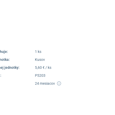
Poprad
052/77 818 99
poprad@unizdrav.sk
Pondelok –
08:00 –
Piatok:
16:30
Dostupnosť:
Nedostupné
huje:
1 ks
notka:
Kusov
ej jednotky:
5,60 € / ks
:
P5203
24 mesiacov