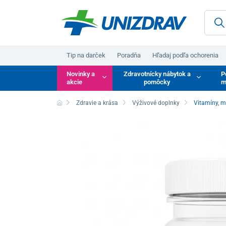
Tip na darček
Poradňa
Hľadaj podľa ochorenia
Novinky a
Zdravotnícky nábytok a
P
akcie
pomôcky
m
Zdravie a krása
Výživové doplnky
Vitamíny, m