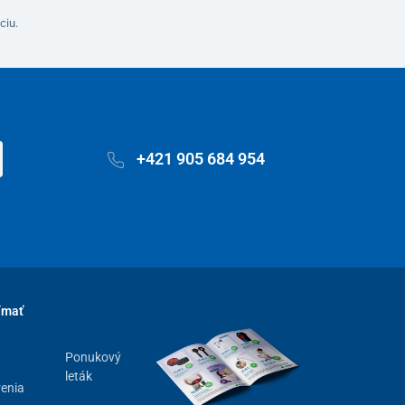
ciu.
+421 905 684 954
ímať
Ponukový
leták
renia