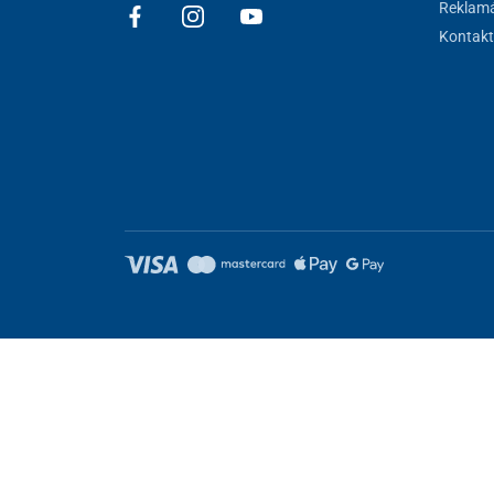
Reklamá
Kontakt
Nastavenie cookies
Tieto stránky využívajú cookies. Niektoré sú nevyhnutné pre správ