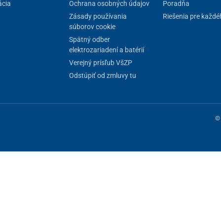
cia
Ochrana osobných údajov
Poradňa
Zásady používania
Riešenia pre každé
súborov cookie
Spätný odber
elektrozariadení a batérií
Verejný prísľub VšZP
Odstúpiť od zmluvy tu
© 
ne fungovanie stránky, iné môžeme používať len s vaším súhlasom. Máte 